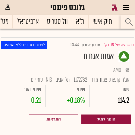
גלובס פיננסי
ראשי
תיק אישי
ת"א
וול סטריט
ארביטראז'
מט"
10:44
בהשהיה של 15 דק'
עדכון אחרון
לצפות בנתונים ללא השהיה
|
אמות אגח ח
AMOT B8
אג"ח קונצרני צמוד מדד
1172782
תל-אביב
NIS
סוף יום
שער
שינוי
שינוי באג'
0.21
+0.18%
114.2
הוסף לתיק
התראות