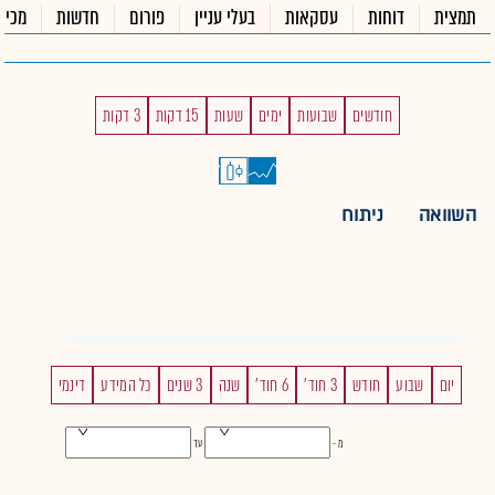
תמצית
דוחות
עסקאות
בעלי עניין
פורום
חדשות
מכיר
חודשים
שבועות
ימים
שעות
15 דקות
3 דקות
השוואה
ניתוח
יום
שבוע
חודש
3 חוד'
6 חוד'
שנה
3 שנים
כל המידע
דינמי
מ -
עד