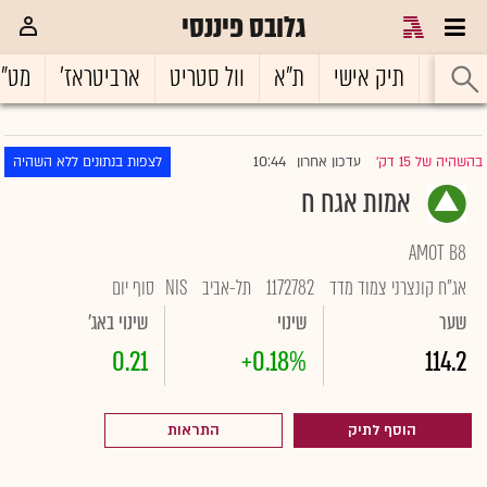
גלובס פיננסי
ראשי
תיק אישי
ת"א
וול סטריט
ארביטראז'
מט"
10:44
בהשהיה של 15 דק'
עדכון אחרון
לצפות בנתונים ללא השהיה
|
אמות אגח ח
AMOT B8
אג"ח קונצרני צמוד מדד
1172782
תל-אביב
NIS
סוף יום
שער
שינוי
שינוי באג'
0.21
+0.18%
114.2
הוסף לתיק
התראות