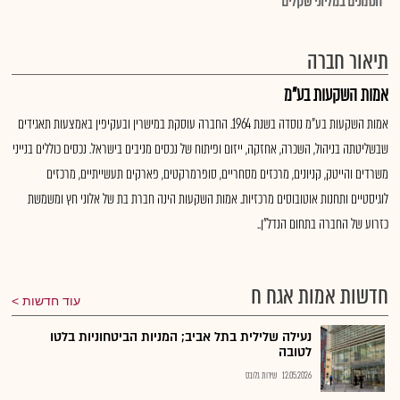
*הנתונים במליוני שקלים
תיאור חברה
אמות השקעות בע"מ
אמות השקעות בע"מ נוסדה בשנת 1964. החברה עוסקת במישרין ובעקיפין באמצעות תאגידים
שבשליטתה בניהול, השכרה, אחזקה, ייזום ופיתוח של נכסים מניבים בישראל. נכסים כוללים בנייני
משרדים והייטק, קניונים, מרכזים מסחריים, סופרמרקטים, פארקים תעשייתיים, מרכזים
לוגיסטיים ותחנות אוטובוסים מרכזיות. אמות השקעות הינה חברת בת של אלוני חץ ומשמשת
כזרוע של החברה בתחום הנדל"ן..
חדשות אמות אגח ח
עוד חדשות
נעילה שלילית בתל אביב; המניות הביטחוניות בלטו
לטובה
12.05.2026
שירות גלובס