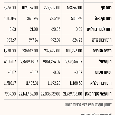
רווח נקי
163,369.00
222,302.00
102,034.00
298,266.00
רווח נקי ב-%
53.03%
73.56%
34.07%
101.01%
רווח למניה בדולרים
0.33
-20.35
21.00
0.63
התחייבות לז"ק
824.22
992.07
947.24
933.67
תזרים מזומנים
100,226.00
232,422.00
235,512.00
231,270.00
הון עצמי*
9,776,956.07
9,851,424.07
9,758,908.07
9,274,105.07
זכויות מיעוט
-0.07
-0.07
-0.07
-0.07
התחייבויות לז"א
11,188.56
11,192.28
11,435.31
11,510.17
הון עצמי לסך המאזן
21,789,733.00
22,035,769.00
22,141,454.00
1,717,939.00
*ההון העצמי מוצג ללא זכויות מיעוט