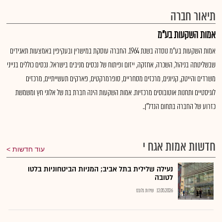
תיאור חברה
אמות השקעות בע"מ
אמות השקעות בע"מ נוסדה בשנת 1964. החברה עוסקת במישרין ובעקיפין באמצעות תאגידים
שבשליטתה בניהול, השכרה, אחזקה, ייזום ופיתוח של נכסים מניבים בישראל. נכסים כוללים בנייני
משרדים והייטק, קניונים, מרכזים מסחריים, סופרמרקטים, פארקים תעשייתיים, מרכזים
לוגיסטיים ותחנות אוטובוסים מרכזיות. אמות השקעות הינה חברת בת של אלוני חץ ומשמשת
כזרוע של החברה בתחום הנדל"ן..
חדשות אמות אגח י
עוד חדשות
נעילה שלילית בתל אביב; המניות הביטחוניות בלטו
לטובה
12.05.2026
שירות גלובס