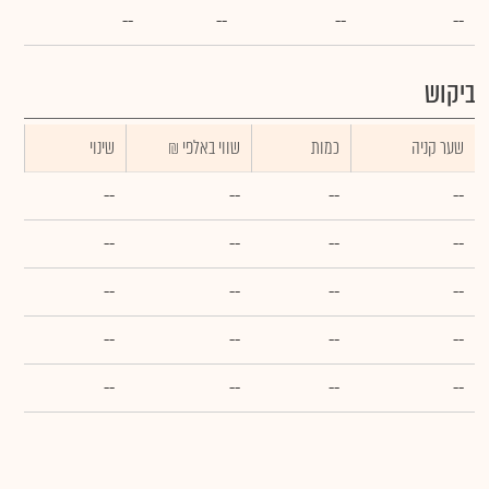
--
--
--
--
ביקוש
שער קניה
כמות
₪ שווי באלפי
שינוי
--
--
--
--
--
--
--
--
--
--
--
--
--
--
--
--
--
--
--
--