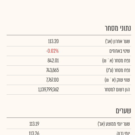
נתוני מסחר
שער אחרון
(אג')
113.20
שינוי באחוזים
-0.02%
נפח מסחר
(א` ₪)
842.01
נפח מסחר
(ע"נ)
743,865
שווי שוק
(א` ₪)
7,767.00
הון רשום למסחר
1,139,799,362
שערים
שער יומי ממוצע
(אג')
113.19
יומי גבוה
113.26