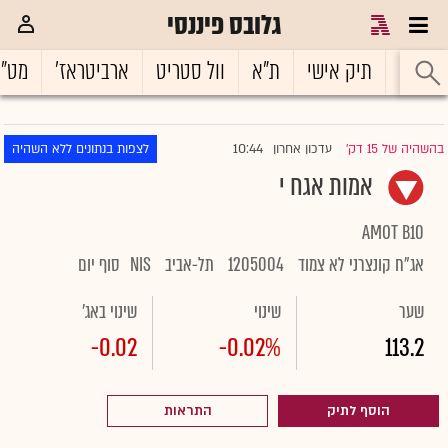
גלובס פיננסי
ראשי
תיק אישי
ת"א
וול סטריט
ארביטראז'
מט"
10:44
בהשהיה של 15 דק'
עדכון אחרון
לצפות בנתונים ללא השהיה
|
אמות אגח י
AMOT B10
אג"ח קונצרני לא צמוד
1205004
תל-אביב
NIS
סוף יום
שער
שינוי
שינוי באג'
-0.02
-0.02%
113.2
הוסף לתיק
התראות