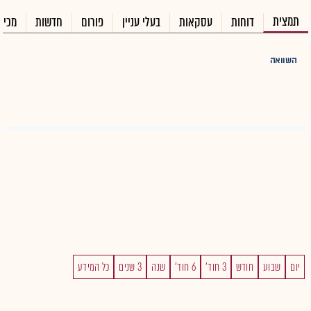
תמצית
דוחות
עסקאות
בעלי עניין
פורום
חדשות
מכיר
השוואה
יום
שבוע
חודש
3 חוד'
6 חוד'
שנה
3 שנים
כל המידע