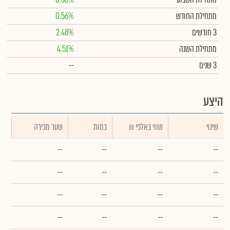
מתחילת החודש
0.56%
3 חודשים
2.48%
מתחילת השנה
4.51%
3 שנים
--
היצע
שינוי
₪ שווי באלפי
כמות
שער מכירה
--
--
--
--
--
--
--
--
--
--
--
--
--
--
--
--