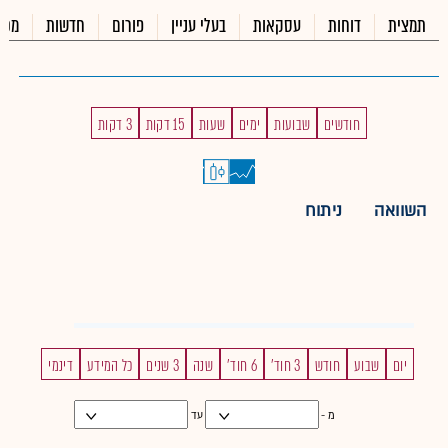
תמצית
דוחות
עסקאות
בעלי עניין
פורום
חדשות
מכי
חודשים
שבועות
ימים
שעות
15 דקות
3 דקות
השוואה
ניתוח
יום
שבוע
חודש
3 חוד'
6 חוד'
שנה
3 שנים
כל המידע
דינמי
מ -
עד