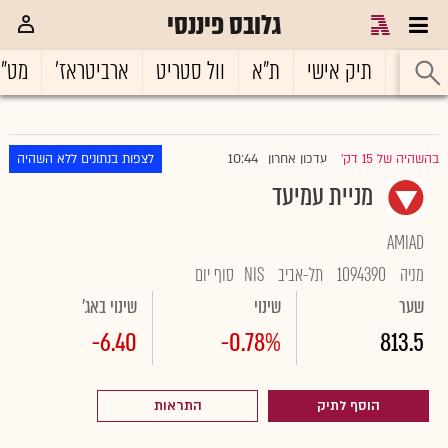
גלובס פיננסי
ראשי
תיק אישי
ת"א
וול סטריט
ארביטראז'
מט"
10:44
בהשהיה של 15 דק'
עדכון אחרון
לצפות בנתונים ללא השהיה
|
מניית עמיעד
AMIAD
מניה
1094390
תל-אביב
NIS
סוף יום
שער
שינוי
שינוי באג'
-6.40
-0.78%
813.5
הוסף לתיק
התראות