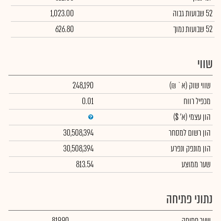
52 שבועות גבוה
1,023.00
52 שבועות נמוך
626.80
שווי
שווי שוק
(א` ₪)
248,190
מכפיל רווח
0.01
הון עצמי
(א' $)
הון רשום למסחר
30,508,394
הון מונפק ונפרע
30,508,394
שער ממוצע
813.54
נתוני פתיחה
שער פתיחה
819.90