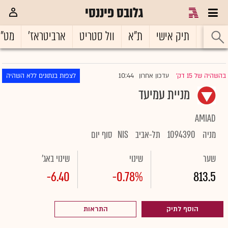
גלובס פיננסי
ראשי
תיק אישי
ת"א
וול סטריט
ארביטראז'
מט"
10:44
בהשהיה של 15 דק'
עדכון אחרון
לצפות בנתונים ללא השהיה
|
מניית עמיעד
AMIAD
מניה
1094390
תל-אביב
NIS
סוף יום
שער
שינוי
שינוי באג'
-6.40
-0.78%
813.5
הוסף לתיק
התראות