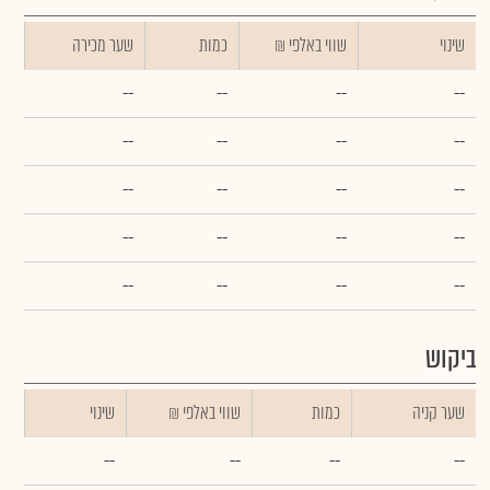
שינוי
₪ שווי באלפי
כמות
שער מכירה
--
--
--
--
--
--
--
--
--
--
--
--
--
--
--
--
--
--
--
--
ביקוש
שער קניה
כמות
₪ שווי באלפי
שינוי
--
--
--
--