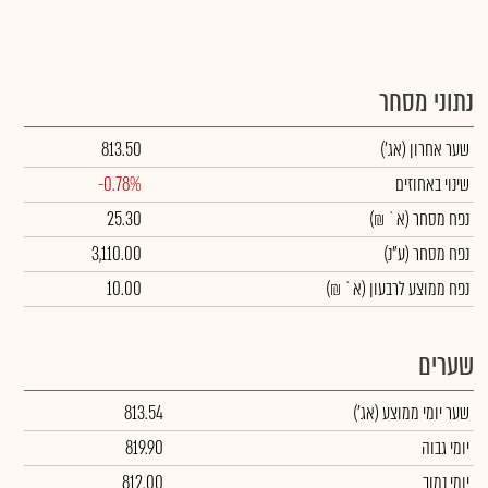
נתוני מסחר
שער אחרון
(אג')
813.50
שינוי באחוזים
-0.78%
נפח מסחר
(א` ₪)
25.30
נפח מסחר
(ע"נ)
3,110.00
נפח ממוצע לרבעון (א` ₪)
10.00
שערים
שער יומי ממוצע
(אג')
813.54
יומי גבוה
819.90
יומי נמוך
812.00