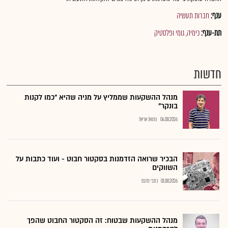
ענף:
חברות תעשיה
תת-ענף:
כימיה, גומי ופלסטיק
חדשות
מנהל ההשקעות שממליץ על מניה שהיא "כמו לקנות
בונקר"
04.08.2026
נתנאל אריאל
הבכיר שרואה הזדמנות בסקטור חבוט - ועוד כתבות על
השווקים
01.08.2026
כתבי גלובס
מנהל ההשקעות שבטוח: זה הסקטור החבוט שהפך