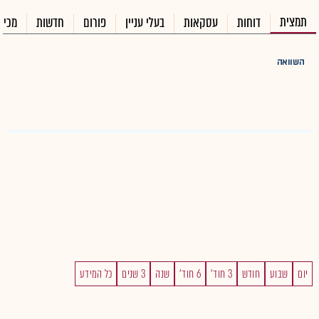
תמצית
דוחות
עסקאות
בעלי עניין
פורום
חדשות
מכיר
השוואה
יום
שבוע
חודש
3 חוד'
6 חוד'
שנה
3 שנים
כל המידע