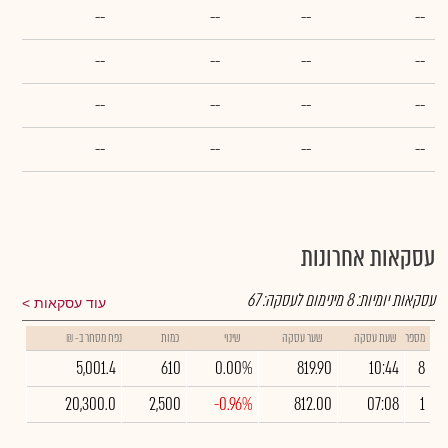
--
--
--
--
--
--
--
--
--
--
--
--
--
--
--
--
עסקאות אחרונות
עסקאות יומיות:
8
מינימום לעסקה:
67
עוד עסקאות
מספר
שעת עסקה
שער עסקה
שינוי
כמות
נפח מסחר ב- ₪
5,001.4
610
0.00%
819.90
10:44
8
20,300.0
2,500
-0.96%
812.00
07:08
1