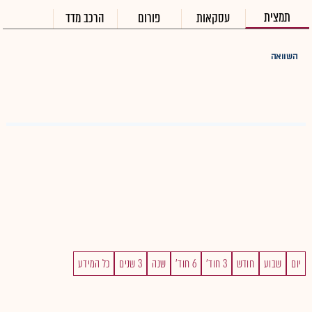
תמצית
עסקאות
פורום
הרכב מדד
השוואה
יום
שבוע
חודש
3 חוד'
6 חוד'
שנה
3 שנים
כל המידע