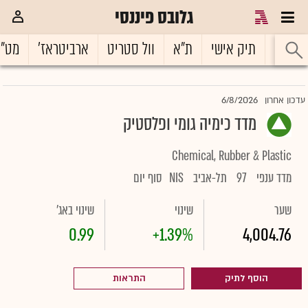
גלובס פיננסי
ראשי
תיק אישי
ת"א
וול סטריט
ארביטראז'
מט"
6/8/2026
עדכון אחרון
מדד כימיה גומי ופלסטיק
Chemical, Rubber & Plastic
מדד ענפי
97
תל-אביב
NIS
סוף יום
שער
שינוי
שינוי באג'
0.99
+1.39%
4,004.76
הוסף לתיק
התראות