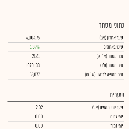
נתוני מסחר
שער אחרון
(אג')
4,004.76
שינוי באחוזים
1.39%
נפח מסחר
(א` ₪)
21.61
נפח מסחר
(ע"נ)
1,070,133
נפח ממוצע לרבעון (א` ₪)
58,077
שערים
שער יומי ממוצע
(אג')
2.02
יומי גבוה
0.00
יומי נמוך
0.00