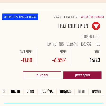
14:24
בהשהיה של 15 דק'
עדכון אחרון
לצפות בנתונים ללא השהיה
|
מניית תומר מזון
TOMER FOOD
מניה
1181932
תל-אביב
NIS
סוף יום
שער
שינוי
שינוי באג'
-11.80
-6.55%
168.3
הוסף לתיק
התראות
תמצית
דוחות
עסקאות
בעלי עניין
פורום
חדשות
מכי