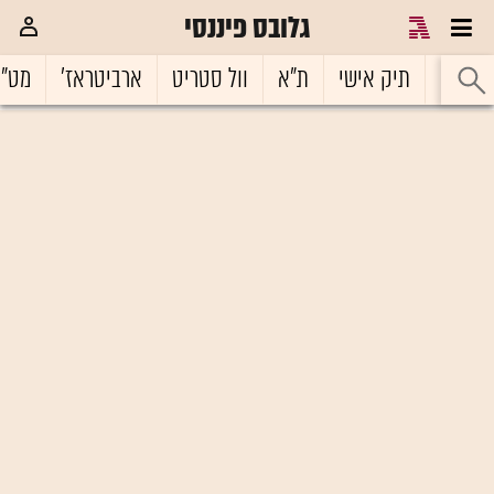
גלובס פיננסי
ראשי
תיק אישי
ת"א
וול סטריט
ארביטראז'
מט"