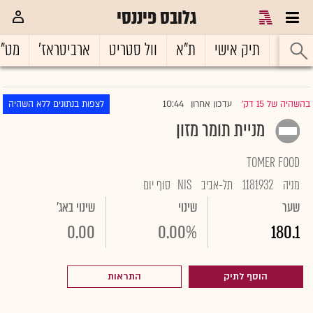
גלובס פיננסי
ראשי
תיק אישי
ת"א
וול סטריט
ארביטראז'
מט"
10:44
בהשהיה של 15 דק'
עדכון אחרון
לצפות בנתונים ללא השהיה
|
מניית תומר מזון
TOMER FOOD
מניה
1181932
תל-אביב
NIS
סוף יום
שער
שינוי
שינוי באג'
0.00
0.00%
180.1
הוסף לתיק
התראות