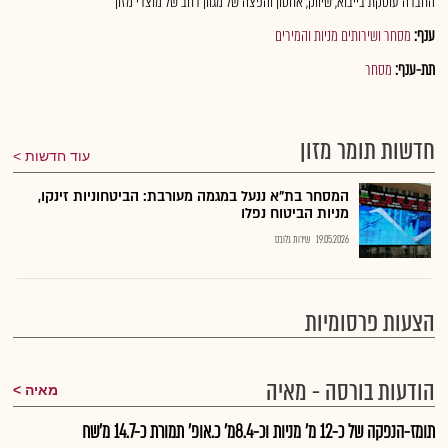
החברה עוסקת בייבוא, שיווק, אחסון והפצה של מגוון רחב של מוצרי מזון
ענף:
מסחר ושירותים מניות והמירים
תת-ענף:
מסחר
חדשות תומר מזון
עוד חדשות
המסחר בת"א ננעל במגמה מעורבת: הביטחוניות זינקו,
מניות הביטוח נפלו
19.05.2026
שירות גלובס
הצעות פרסומיות
הודעות בורסה - מאיה
מאיה
תומז-הנפקה של כ-12 מ' מניות וכ-8.4מ' כ.אופ' תמורת כ-14.7 מ'שח