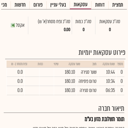
עסקאות
תמצית
דוחות
בעלי עניין
פורום
חדשות
מכיר
סה"כ עסקאות
סה"כ כמות
סה"כ נפח מסחר
(א' ₪)
אקסל
0.00
0
0
פירוט עסקאות יומיות
מספר
שעת עסקה
מצב
שער עסקה
שינוי
כמות
נפח מסחר ב- ₪
0
10:44
שער סגירה
180.10
0.0
0
10:34
טרום פתיחה
180.10
0.0
0
06:35
טרום סגירה
180.10
0.0
תיאור חברה
תומר תשלובת מזון בע"מ