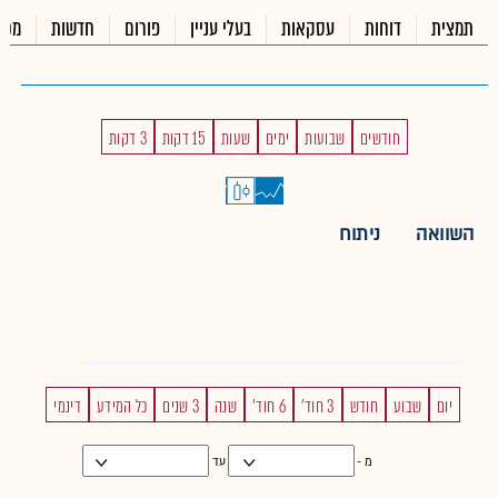
תמצית
דוחות
עסקאות
בעלי עניין
פורום
חדשות
מכי
חודשים
שבועות
ימים
שעות
15 דקות
3 דקות
השוואה
ניתוח
יום
שבוע
חודש
3 חוד'
6 חוד'
שנה
3 שנים
כל המידע
דינמי
מ -
עד