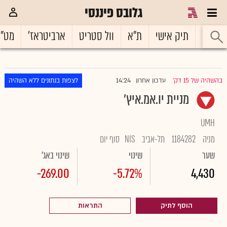
גלובס פיננסי
ראשי
תיק אישי
ת"א
וול סטריט
ארביטראז'
מט"
14:24
בהשהיה של 15 דק'
עדכון אחרון
לצפות בנתונים ללא השהיה
|
מניית יו.אמ.איץ'
UMH
מניה
1184282
תל-אביב
NIS
סוף יום
שער
שינוי
שינוי באג'
-269.00
-5.72%
4,430
הוסף לתיק
התראות