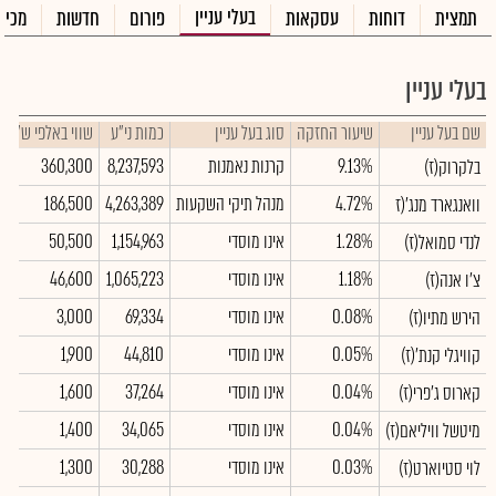
בעלי עניין
תמצית
דוחות
עסקאות
פורום
חדשות
מכיר
בעלי עניין
שם בעל עניין
שיעור החזקה
סוג בעל עניין
כמות ני"ע
שווי באלפי ש"ח
9.13%
קרנות נאמנות
8,237,593
360,300
בלקרוק(ז)
4.72%
מנהל תיקי השקעות
4,263,389
186,500
וואנגארד מנג'(ז
1.28%
אינו מוסדי
1,154,963
50,500
לנדי סמואל(ז)
1.18%
אינו מוסדי
1,065,223
46,600
צ'ו אנה(ז)
0.08%
אינו מוסדי
69,334
3,000
הירש מתיו(ז)
0.05%
אינו מוסדי
44,810
1,900
קוויגלי קנת'(ז)
0.04%
אינו מוסדי
37,264
1,600
קארוס ג'פרי(ז)
0.04%
אינו מוסדי
34,065
1,400
מיטשל וויליאם(ז)
0.03%
אינו מוסדי
30,288
1,300
לוי סטיוארט(ז)