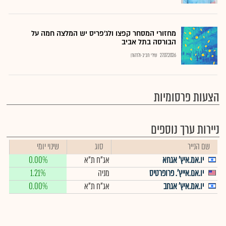
מחזורי המסחר קפצו ולג'פריס יש המלצה חמה על
הבורסה בתל אביב
27.07.2026
שירי חביב-ולדהורן
הצעות פרסומיות
ניירות ערך נוספים
שם הנייר
סוג
שינוי יומי
יו.אמ.איץ' אגחא
אג"ח ת"א
0.00%
יו.אם.אייץ'. פרופרטיס
מניה
1.21%
יו.אמ.איץ' אגחב
אג"ח ת"א
0.00%