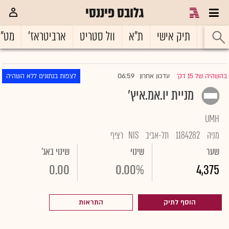
גלובס פיננסי
ראשי
תיק אישי
ת"א
וול סטריט
ארביטראז'
מט"
06:59
בהשהיה של 15 דק'
עדכון אחרון
לצפות בנתונים ללא השהיה
|
מניית יו.אמ.איץ'
UMH
מניה
1184282
תל-אביב
NIS
רציף
שער
שינוי
שינוי באג'
0.00
0.00%
4,375
הוסף לתיק
התראות