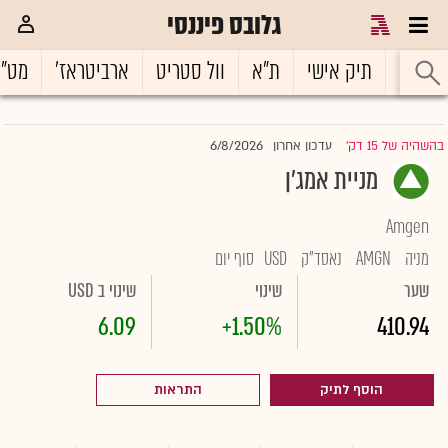
גלובס פיננסי
ראשי
תיק אישי
ת"א
וול סטריט
ארביטראז'
מט"
6/8/2026
בהשהיה של 15 דק'
עדכון אחרון
|
מניית אמג'ן
Amgen
מניה
AMGN
נאסד"ק
USD
סוף יום
שער
שינוי
שינוי ב USD
6.09
+1.50%
410.94
הוסף לתיק
התראות