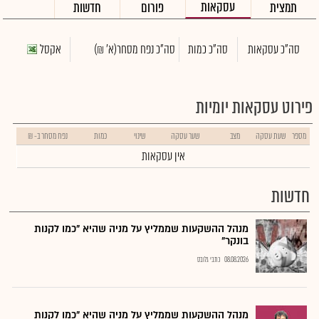
עסקאות
תמצית
פורום
חדשות
סה"כ עסקאות
סה"כ כמות
סה"כ נפח מסחר
(א' ₪)
אקסל
פירוט עסקאות יומיות
מספר
שעת עסקה
מצב
שער עסקה
שינוי
כמות
נפח מסחר ב- ₪
אין עסקאות
חדשות
מנהל ההשקעות שממליץ על מניה שהיא "כמו לקנות
בונקר"
08.08.2026
כתבי גלובס
מנהל ההשקעות שממליץ על מניה שהיא "כמו לקנות