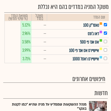
משקל המניה במדדים בהם היא נכללת
משקל
תשואת המדד
שם המדד
במדד
(% שינוי חודשי)
5.12%
--
נאסד"ק 100
2.96%
--
דאו ג'ונס
3.58%
--
אס אנד פי 500
3.99%
--
איישיירס אס אנד פי 100
3.71%
--
איישיירס ראסל 1000
חיפושים אחרונים
חדשות
מנהל ההשקעות שממליץ על מניה שהיא "כמו לקנות
בונקר"