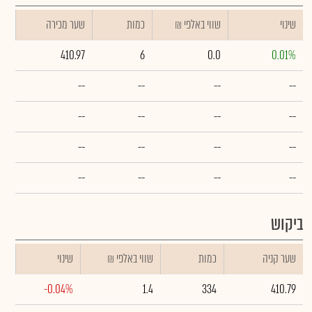
שינוי
₪ שווי באלפי
כמות
שער מכירה
410.97
6
0.0
0.01%
--
--
--
--
--
--
--
--
--
--
--
--
--
--
--
--
ביקוש
שער קניה
כמות
₪ שווי באלפי
שינוי
-0.04%
1.4
334
410.79