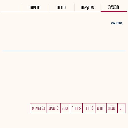
תמצית
עסקאות
פורום
חדשות
השוואה
יום
שבוע
חודש
3 חוד'
6 חוד'
שנה
3 שנים
כל המידע