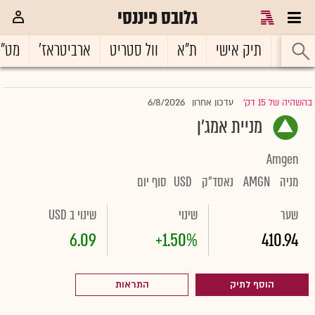
גלובס פיננסי
ראשי
תיק אישי
ת"א
וול סטריט
ארביטראז'
מט"
6/8/2026
בהשהיה של 15 דק'
עדכון אחרון
|
מניית אמג'ן
Amgen
מניה
AMGN
נאסד"ק
USD
סוף יום
שער
שינוי
שינוי ב USD
6.09
+1.50%
410.94
הוסף לתיק
התראות