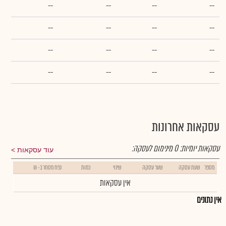
--
--
--
--
--
--
--
--
--
--
--
--
--
--
--
--
עסקאות אחרונות
עסקאות יומיות:
0
מינימום לעסקה:
עוד עסקאות
מספר
שעת עסקה
שער עסקה
שינוי
כמות
נפח מסחר ב- ₪
אין עסקאות
אין נתונים