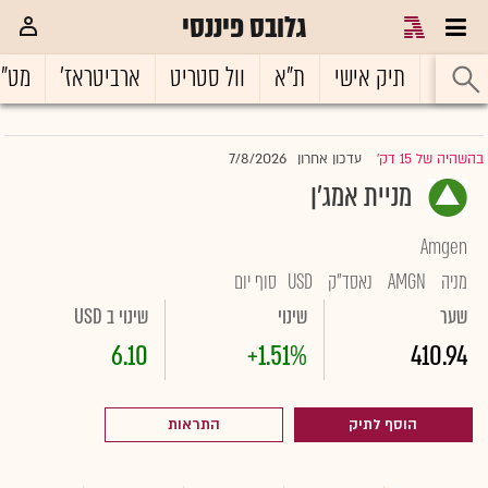
גלובס פיננסי
ראשי
תיק אישי
ת"א
וול סטריט
ארביטראז'
מט"
7/8/2026
בהשהיה של 15 דק'
עדכון אחרון
|
מניית אמג'ן
Amgen
מניה
AMGN
נאסד"ק
USD
סוף יום
שער
שינוי
שינוי ב USD
6.10
+1.51%
410.94
הוסף לתיק
התראות