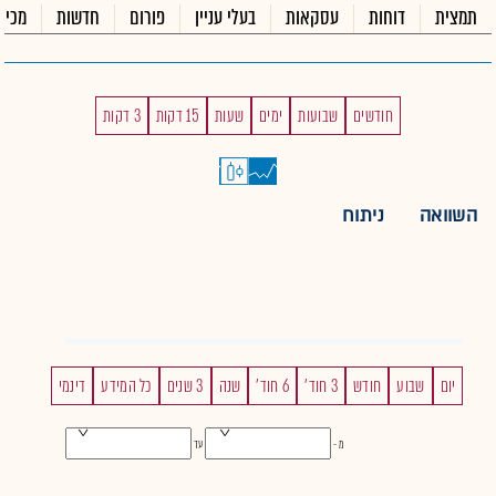
תמצית
דוחות
עסקאות
בעלי עניין
פורום
חדשות
מכיר
חודשים
שבועות
ימים
שעות
15 דקות
3 דקות
השוואה
ניתוח
יום
שבוע
חודש
3 חוד'
6 חוד'
שנה
3 שנים
כל המידע
דינמי
מ -
עד