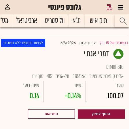
גלובס פיננסי
ראשי
תיק אישי
ת"א
וול סטריט
ארביטראז'
מט"
6/8/2026
בהשהיה של 15 דק'
עדכון אחרון
לצפות בנתונים ללא השהיה
|
דמרי אגח י
DIMRI B10
אג"ח קונצרני לא צמוד
1186162
תל-אביב
NIS
סוף יום
שער
שינוי
שינוי באג'
0.14
+0.14%
100.07
הוסף לתיק
התראות