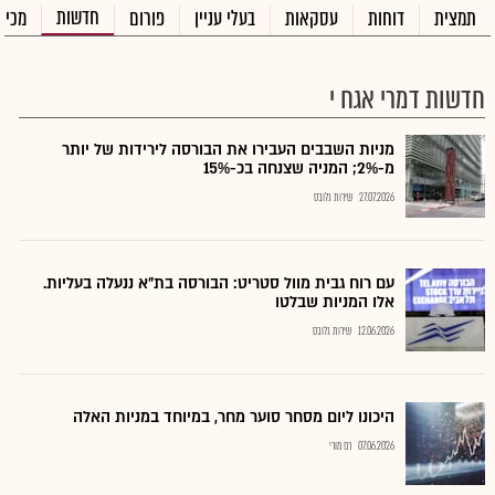
חדשות
תמצית
דוחות
עסקאות
בעלי עניין
פורום
מכיר
חדשות דמרי אגח י
מניות השבבים העבירו את הבורסה לירידות של יותר
מ-2%; המניה שצנחה בכ-15%
27.07.2026
שירות גלובס
עם רוח גבית מוול סטריט: הבורסה בת"א ננעלה בעליות.
אלו המניות שבלטו
12.06.2026
שירות גלובס
היכונו ליום מסחר סוער מחר, במיוחד במניות האלה
07.06.2026
רם מורי