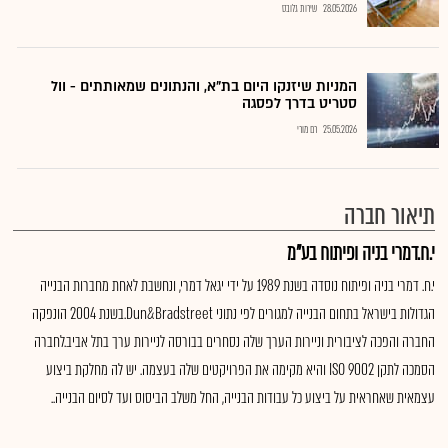
28.05.2026
שירות גלובס
המניות שיזנקו היום בת"א, והנתונים שמאותתים - וול
סטריט בדרך לפסגה
25.05.2026
רם מורי
תיאור חברה
י.ח.דמרי בניה ופיתוח בע"מ
י.ח. דמרי בניה ופיתוח נוסדה בשנת 1989 על ידי יגאל דמרי, ונחשבת לאחת מחברות הבנייה
הגדולות בישראל בתחום הבנייה למגורים לפי נתוני Dun&Bradstreet.בשנת 2004 הונפקה
החברה והפכה לציבורית וניירות הערך שלה נסחרים בבורסה לניירות ערך בתל אביב.לחברה
הסמכה לתקן ISO 9002 והיא מקימה את הפרויקטים שלה בעצמה. יש לה מחלקת ביצוע
עצמאית שאחראית על ביצוע כל עבודות הבנייה, החל משלב הביסוס ועד לסיום הבנייה..