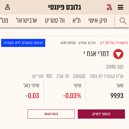
גלובס פיננסי
ראשי
תיק אישי
ת"א
וול סטריט
ארביטראז'
מט"
6/8/2026
בהשהיה של 15 דק'
עדכון אחרון
לצפות בנתונים ללא השהיה
|
דמרי אגח י
DIMRI B10
אג"ח קונצרני לא צמוד
1186162
תל-אביב
NIS
סוף יום
שער
שינוי
שינוי באג'
-0.03
-0.03%
99.93
הוסף לתיק
התראות