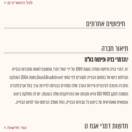
לכל התאריכים
חיפושים אחרונים
תיאור חברה
י.ח.דמרי בניה ופיתוח בע"מ
י.ח. דמרי בניה ופיתוח נוסדה בשנת 1989 על ידי יגאל דמרי, ונחשבת לאחת מחברות הבנייה
הגדולות בישראל בתחום הבנייה למגורים לפי נתוני Dun&Bradstreet.בשנת 2004 הונפקה
החברה והפכה לציבורית וניירות הערך שלה נסחרים בבורסה לניירות ערך בתל אביב.לחברה
הסמכה לתקן ISO 9002 והיא מקימה את הפרויקטים שלה בעצמה. יש לה מחלקת ביצוע
עצמאית שאחראית על ביצוע כל עבודות הבנייה, החל משלב הביסוס ועד לסיום הבנייה..
חדשות דמרי אגח ט
עוד חדשות