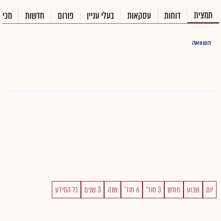
תמצית
דוחות
עסקאות
בעלי עניין
פורום
חדשות
מכיר
השוואה
יום
שבוע
חודש
3 חוד'
6 חוד'
שנה
3 שנים
כל המידע