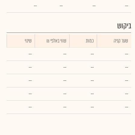
--
--
--
--
ביקוש
שער קניה
כמות
₪ שווי באלפי
שינוי
--
--
--
--
--
--
--
--
--
--
--
--
--
--
--
--
--
--
--
--