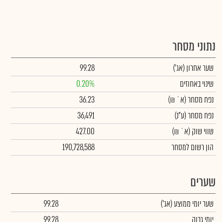
נתוני מסחר
שער אחרון
(אג')
99.28
שינוי באחוזים
0.20%
נפח מסחר
(א` ₪)
36.23
נפח מסחר
(ע"נ)
36,491
שווי שוק
(א` ₪)
427.00
הון רשום למסחר
190,728,588
שערים
שער יומי ממוצע
(אג')
99.28
יומי גבוה
99.28