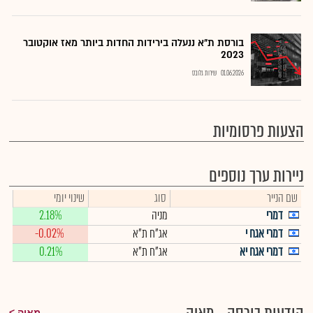
בורסת ת"א ננעלה בירידות החדות ביותר מאז אוקטובר
2023
01.06.2026
שירות גלובס
הצעות פרסומיות
ניירות ערך נוספים
שם הנייר
סוג
שינוי יומי
דמרי
מניה
2.18%
דמרי אגח י
אג"ח ת"א
-0.02%
דמרי אגח יא
אג"ח ת"א
0.21%
מאיה