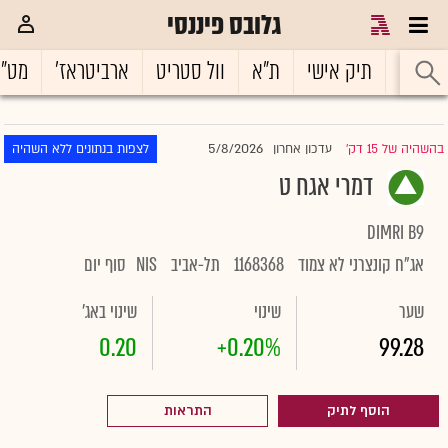
גלובס פיננסי
ראשי
תיק אישי
ת"א
וול סטריט
ארביטראז'
מט"
5/8/2026
בהשהיה של 15 דק'
עדכון אחרון
לצפות בנתונים ללא השהיה
|
דמרי אגח ט
DIMRI B9
אג"ח קונצרני לא צמוד
1168368
תל-אביב
NIS
סוף יום
שער
שינוי
שינוי באג'
0.20
+0.20%
99.28
הוסף לתיק
התראות