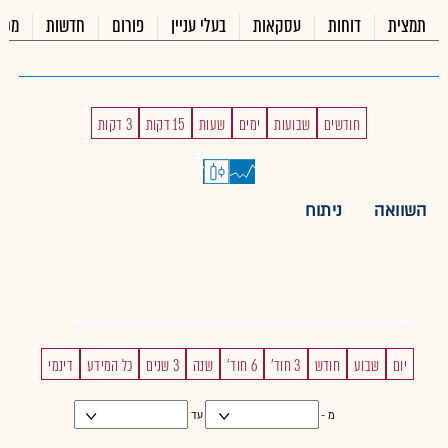
תמצית
דוחות
עסקאות
בעלי עניין
פורום
חדשות
מכי
חודשים
שבועות
ימים
שעות
15 דקות
3 דקות
השוואה
ניתוח
יום
שבוע
חודש
3 חוד'
6 חוד'
שנה
3 שנים
כל המידע
דינמי
מ -
עד