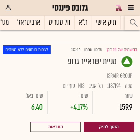
גלובס פיננסי
ראשי
תיק אישי
ת"א
וול סטריט
ארביטראז'
מט"
10:44
בהשהיה של 15 דק'
עדכון אחרון
לצפות בנתונים ללא השהיה
|
מניית ישראייר גרופ
ISRAIR GROUP
מניה
1187194
תל-אביב
NIS
סוף יום
שער
שינוי
שינוי באג'
6.40
+4.17%
159.9
הוסף לתיק
התראות