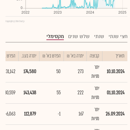
Copyright (c) 2016 Chart.js
חצי שנתי
שנתי
שלש שנים
מקסימלי
תאריך
קבוצה
יתרה בא' ₪
הפרש בא' ₪
יתרה בע.נ.
הפרש בע.נ.
יתר
31,142
174,580
50
273
10.10.2024
מניות
יתר
30,559
143,438
55
222
01.10.2024
מניות
יתר
-6,063
112,879
-1
167
26.09.2024
מניות