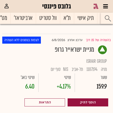
גלובס פיננסי
ראשי
תיק אישי
ת"א
וול סטריט
ארביטראז'
מט"
6/8/2026
בהשהיה של 15 דק'
עדכון אחרון
לצפות בנתונים ללא השהיה
|
מניית ישראייר גרופ
ISRAIR GROUP
מניה
1187194
תל-אביב
NIS
סוף יום
שער
שינוי
שינוי באג'
6.40
+4.17%
159.9
הוסף לתיק
התראות