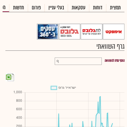
מכי
תמצית
דוחות
עסקאות
בעלי עניין
פורום
חדשות
גרף השוואתי
הוסף מניה להשוואה