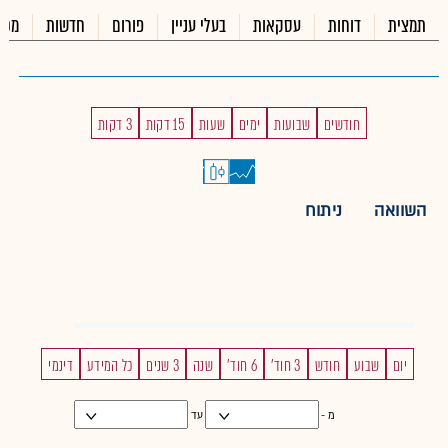
תמצית
דוחות
עסקאות
בעלי עניין
פורום
חדשות
מכי
חודשים
שבועות
ימים
שעות
15 דקות
3 דקות
השוואה
ניתוח
יום
שבוע
חודש
3 חוד'
6 חוד'
שנה
3 שנים
כל המידע
דינמי
מ -
עד