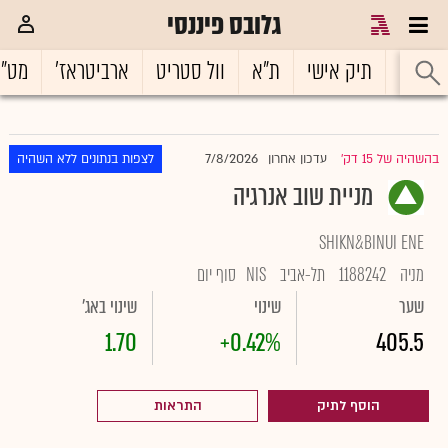
גלובס פיננסי
ראשי
תיק אישי
ת"א
וול סטריט
ארביטראז'
מט"
7/8/2026
בהשהיה של 15 דק'
עדכון אחרון
לצפות בנתונים ללא השהיה
|
מניית שוב אנרגיה
SHIKN&BINUI ENE
מניה
1188242
תל-אביב
NIS
סוף יום
שער
שינוי
שינוי באג'
1.70
+0.42%
405.5
הוסף לתיק
התראות