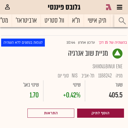
גלובס פיננסי
ראשי
תיק אישי
ת"א
וול סטריט
ארביטראז'
מט"
10:44
בהשהיה של 15 דק'
עדכון אחרון
לצפות בנתונים ללא השהיה
|
מניית שוב אנרגיה
SHIKN&BINUI ENE
מניה
1188242
תל-אביב
NIS
סוף יום
שער
שינוי
שינוי באג'
1.70
+0.42%
405.5
הוסף לתיק
התראות