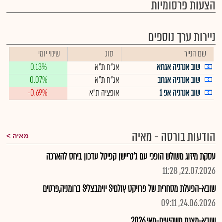
הצעות פרסומיות
ניירות ערך נוספים
שם הנייר
סוג
שינוי יומי
שוב אנרגיה אגחא
אג"ח ת"א
0.13%
שוב אנרגיה אגחב
אג"ח ת"א
0.07%
שוב אנרגיה אפ 1
אופציה ת"א
-0.69%
הודעות בורסה - מאיה
מאיה
עסקת מיזוג משולש הופכי עם ג'נריישן קפיטל עדכון ביחס להארכה
22.07.2026, 11:28
שובא-הפעלת מסחרית של פרויקט ץולםיS יוימבצליS ברומניה,פרטים
24.06.2026, 09:11
שובא-מצגת משקיעים-מאי 2026