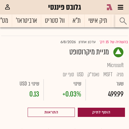
גלובס פיננסי
ראשי
תיק אישי
ת"א
וול סטריט
ארביטראז'
מט"
6/8/2026
בהשהיה של 15 דק'
עדכון אחרון
|
מניית מיקרוסופט
Microsoft
מניה
MSFT
נאסד"ק
USD
סוף יום
שער
שינוי
שינוי ב USD
0.13
+0.03%
499.99
הוסף לתיק
התראות