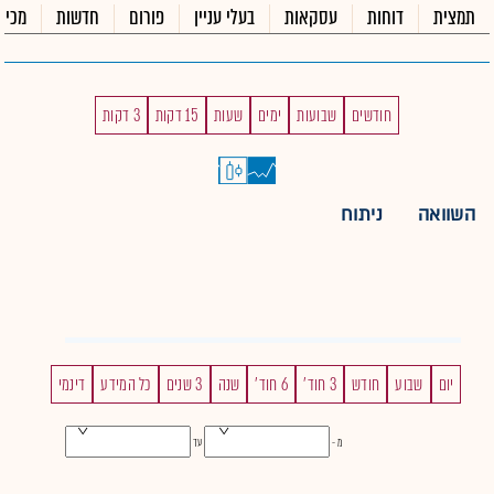
תמצית
דוחות
עסקאות
בעלי עניין
פורום
חדשות
מכיר
חודשים
שבועות
ימים
שעות
15 דקות
3 דקות
השוואה
ניתוח
יום
שבוע
חודש
3 חוד'
6 חוד'
שנה
3 שנים
כל המידע
דינמי
מ -
עד