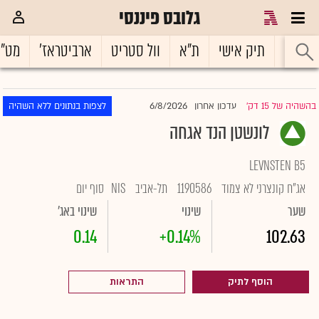
גלובס פיננסי
ראשי
תיק אישי
ת"א
וול סטריט
ארביטראז'
מט"
6/8/2026
בהשהיה של 15 דק'
עדכון אחרון
לצפות בנתונים ללא השהיה
|
לונשטן הנד אגחה
LEVNSTEN B5
אג"ח קונצרני לא צמוד
1190586
תל-אביב
NIS
סוף יום
שער
שינוי
שינוי באג'
0.14
+0.14%
102.63
הוסף לתיק
התראות