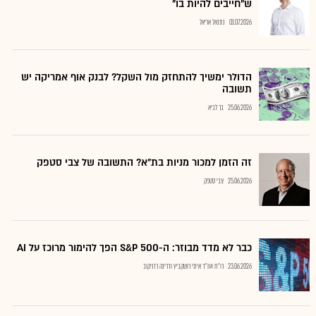
ש"חייבים להיות בו"
01.07.2026
נתנאל אריאל
הדולר ימשיך להתחזק מול השקל? לבנק אוף אמריקה יש
תשובה
25.06.2026
בר לביא
זה הזמן למכור מניות בת"א? התשובה של צבי סטפק
25.06.2026
צבי סטפק
כבר לא מדד מבוזר: ה-S&P 500 הפך להימור מרוכז על AI
23.06.2026
רו"ח ועו"ד איתי רושקביץ ודרינה רזניקוב