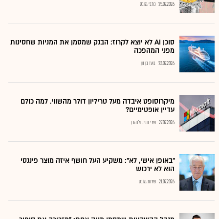
25.07.2026
כתבי גלובס
סוכן AI לא יוצא לקרוז: הבנק שמסמן את המניות שחסינות
מפני המהפכה
23.07.2026
בועז בן נון
מיקרוסופט איבדה מעל טריליון דולר מהשווי. למה כולם
עדיין אופטימיים?
27.07.2026
שירי חביב ולדהורן
"באופן אישי, לא": משקיע העל חושף איזה מוצר פיננסי
הוא לא ירכוש
21.07.2026
שירות גלובס