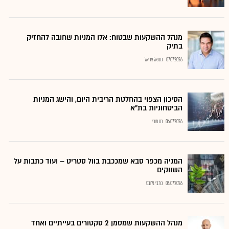
מנהל ההשקעות שבטוח: אלו המניות שחובה להחזיק
בתיק
07.07.2026
נתנאל אריאל
הסיכון הצפוי בהחלטת הריבית היום, והישג המניות
הביטחוניות בת"א
06.07.2026
רם מורי
המניה מכפר סבא שמככבת בוול סטריט – ועוד כתבות על
השווקים
04.07.2026
כתבי גלובס
מנהל ההשקעות שמסמן 2 סקטורים בעייתיים ואחד