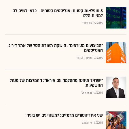
8 מופלאות קטנות: אנליסטים בטוחים - כדאי לשים לב
למניות הללו
15.07.2026
צחי גרינולד
"הביצועים מטורפים": הושקה תעודת הסל של אתר דירוג
האנליסטים
14.07.2026
שירי חביב-ולדהורן
"ישראל תיהנה מהסלמה עם איראן": ההמלצות של מנהל
ההשקעות
14.07.2026
נתנאל אריאל
שני אינדיקטורים מרמזים: למשקיעים יש בעיה
11.07.2026
שירות גלובס