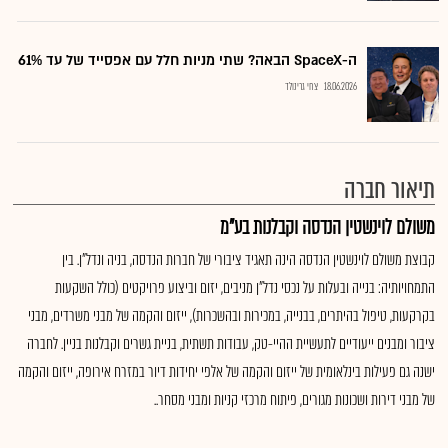
ה-SpaceX הבאה? שתי מניות חלל עם אפסייד של עד 61%
18.06.2026
צחי גרינולד
תיאור חברה
משולם לוינשטין הנדסה וקבלנות בע"מ
קבוצת משולם לוינשטין הנדסה הינה תאגיד ציבורי של חברות הנדסה, בניה ונדל”ן. בין
התמחויותיה: בנייה ובעלות על נכסי נדל”ן מניבים, יזום וביצוע פרויקטים (כולל השקעות
בקרקעות, טיפול בהיתרים, בבנייה, במכירות ובהשכרות), ייזום והקמה של מבני משרדים, מבני
ציבור ומבנים ייעודיים לתעשיית ההיי-טק, עבודות תשתית, בניית גשרים וקבלנות בניין. לחברה
ישנה גם פעילות בינלאומית של ייזום והקמה של אלפי יחידות דיור במזרח אירופה, ייזום והקמה
של מבני דירות ושכונות מגורים, פיתוח מרכזי קניות ומבני מסחר..