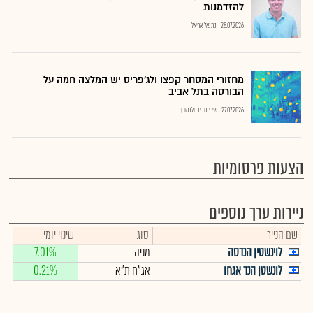
להזדמנות
28.07.2026
נתנאל אריאל
מחזורי המסחר קפצו ולג'פריס יש המלצה חמה על
הבורסה בתל אביב
27.07.2026
שירי חביב-ולדהורן
הצעות פרסומיות
ניירות ערך נוספים
שם הנייר
סוג
שינוי יומי
לוינשטין הנדסה
מניה
7.01%
לונשטן הנד אגחו
אג"ח ת"א
0.21%