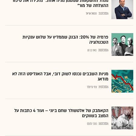
מנהל ההשקעות שמסמן מניה אחת: "מזכירה את סיפור
ההצלחה של מור"
21.07.2026
נתנאל אריאל
פרמיה של 20%: הבנק שממליץ על שלוש ענקיות
הטכנולוגיה
20.07.2026
בועז בן נון
מניות השבבים נכנסו לשוק דובי, אבל האנליסט הזה לא
מודאג
19.07.2026
צחי גרינולד
הקאמבק של אלטשולר שחם ביוני – ועוד 4 כתבות על
המצב בשווקים
18.07.2026
כתבי גלובס