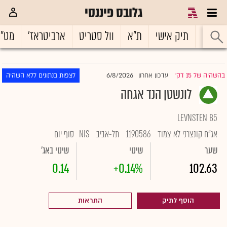
גלובס פיננסי
ראשי
תיק אישי
ת"א
וול סטריט
ארביטראז'
מט"
6/8/2026
בהשהיה של 15 דק'
עדכון אחרון
לצפות בנתונים ללא השהיה
|
לונשטן הנד אגחה
LEVNSTEN B5
אג"ח קונצרני לא צמוד
1190586
תל-אביב
NIS
סוף יום
שער
שינוי
שינוי באג'
0.14
+0.14%
102.63
הוסף לתיק
התראות