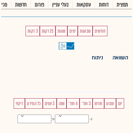
תמצית
דוחות
עסקאות
בעלי עניין
פורום
חדשות
מכיר
חודשים
שבועות
ימים
שעות
15 דקות
3 דקות
השוואה
ניתוח
יום
שבוע
חודש
3 חוד'
6 חוד'
שנה
3 שנים
כל המידע
דינמי
מ -
עד