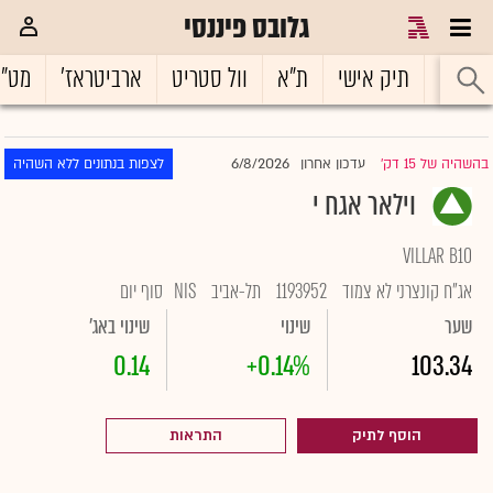
גלובס פיננסי
ראשי
תיק אישי
ת"א
וול סטריט
ארביטראז'
מט"
6/8/2026
בהשהיה של 15 דק'
עדכון אחרון
לצפות בנתונים ללא השהיה
|
וילאר אגח י
VILLAR B10
אג"ח קונצרני לא צמוד
1193952
תל-אביב
NIS
סוף יום
שער
שינוי
שינוי באג'
0.14
+0.14%
103.34
הוסף לתיק
התראות