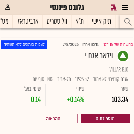
גלובס פיננסי
ראשי
תיק אישי
ת"א
וול סטריט
ארביטראז'
מט"
7/8/2026
בהשהיה של 15 דק'
עדכון אחרון
לצפות בנתונים ללא השהיה
|
וילאר אגח י
VILLAR B10
אג"ח קונצרני לא צמוד
1193952
תל-אביב
NIS
סוף יום
שער
שינוי
שינוי באג'
0.14
+0.14%
103.34
הוסף לתיק
התראות