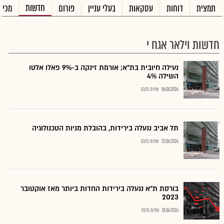
חדשות
תמצית
דוחות
עסקאות
בעלי עניין
פורום
מכיר
חדשות וילאר אגח י
נעילה חיובית בת"א; אורמת זינקה ב-9% פאלו אלטו
השילה 4%
06.08.2026
שירות גלובס
תל אביב ננעלה בירידות, בהובלת מניות הטכנולוגיה
25.06.2026
שירות גלובס
בורסת ת"א ננעלה בירידות החדות ביותר מאז אוקטובר
2023
01.06.2026
שירות גלובס