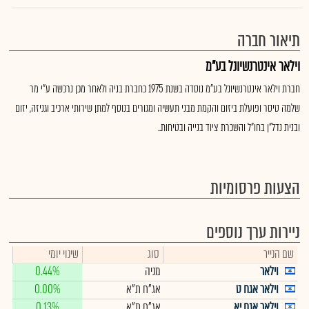
תיאור חברה
וילאר אינטרנשיונל בע"מ
חברת וילאר אינטרנשיונל בע"מ נוסדה בשנת 1975 כחברת בניה ולאחר מכן נרכשה ע"י מר
שלמה טיסר ופועלת ביזום והקמת מבני תעשיה ומגורים בנוסף למתן שירותי ארכיב וגניזה, יזום
ובנית נדל"ן בחו"ל והשכרת ציוד בנייה ובטיחות..
הצעות פרסומיות
ניירות ערך נוספים
שם הנייר
סוג
שינוי יומי
וילאר
מניה
0.44%
וילאר אגח ט
אג"ח ת"א
0.00%
וילאר אגח יא
אג"ח ת"א
0.13%