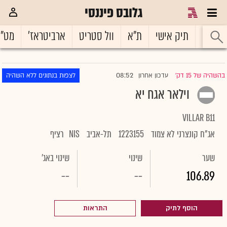
גלובס פיננסי
ראשי
תיק אישי
ת"א
וול סטריט
ארביטראז'
מט"
08:52
בהשהיה של 15 דק'
עדכון אחרון
לצפות בנתונים ללא השהיה
|
וילאר אגח יא
VILLAR B11
אג"ח קונצרני לא צמוד
1223155
תל-אביב
NIS
רציף
שער
שינוי
שינוי באג'
--
--
106.89
הוסף לתיק
התראות