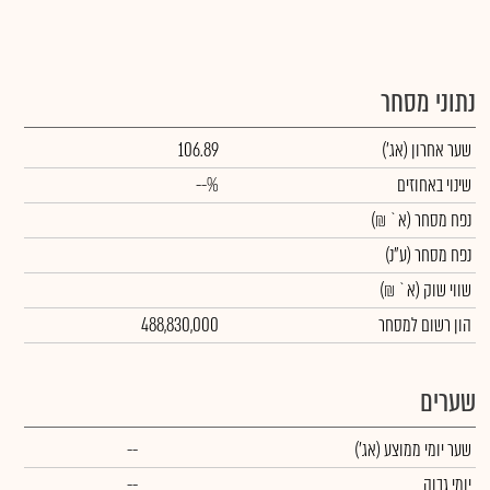
נתוני מסחר
שער אחרון
(אג')
106.89
שינוי באחוזים
--%
נפח מסחר
(א` ₪)
נפח מסחר
(ע"נ)
שווי שוק
(א` ₪)
הון רשום למסחר
488,830,000
שערים
שער יומי ממוצע
(אג')
--
יומי גבוה
--