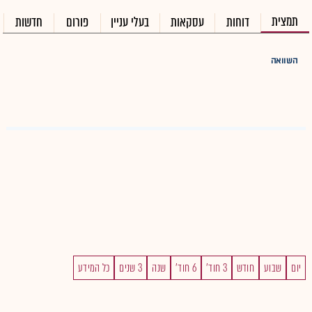
תמצית
דוחות
עסקאות
בעלי עניין
פורום
חדשות
השוואה
יום
שבוע
חודש
3 חוד'
6 חוד'
שנה
3 שנים
כל המידע