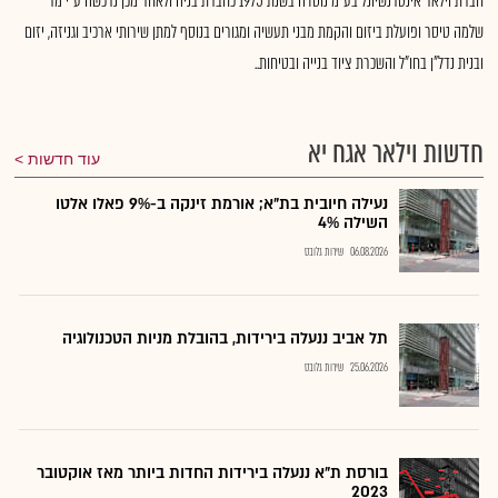
חברת וילאר אינטרנשיונל בע"מ נוסדה בשנת 1975 כחברת בניה ולאחר מכן נרכשה ע"י מר
שלמה טיסר ופועלת ביזום והקמת מבני תעשיה ומגורים בנוסף למתן שירותי ארכיב וגניזה, יזום
ובנית נדל"ן בחו"ל והשכרת ציוד בנייה ובטיחות..
חדשות וילאר אגח יא
עוד חדשות
נעילה חיובית בת"א; אורמת זינקה ב-9% פאלו אלטו
השילה 4%
06.08.2026
שירות גלובס
תל אביב ננעלה בירידות, בהובלת מניות הטכנולוגיה
25.06.2026
שירות גלובס
בורסת ת"א ננעלה בירידות החדות ביותר מאז אוקטובר
2023