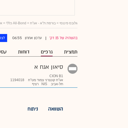
גלובס פיננסי
>
בורסת ת"א - אג"ח
>
All-Bond כללי
>
אג
06:55
בהשהיה של 15 דק'
עדכון אחרון
לצפ
|
תמצית
גרפים
דוחות
עסק
סיאון אגח א
CION B1
אג"ח קונצרני צמוד מט"ח
1194018
תל-אביב
NIS
רציף
השוואה
ניתוח