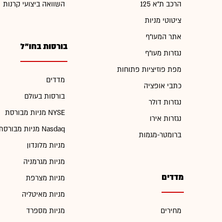
הרכב ת"א 125
השוואה ביצועי קרנות
ציטוטי מניות
אתר המעו"ף
בורסות בחו"ל
נגזרות מעו"ף
מפת פוזיציות פתוחות
מדדים
כתבי אופציה
בורסות בעולם
נגזרות דולר
מניות מבורסת NYSE
נגזרות אירו
מניות מבורסת Nasdaq
ברומטר-מגמות
מניות מלונדון
מניות מגרמניה
מדדים
מניות מצרפת
מניות מאיטליה
מחירים
מניות מספרד