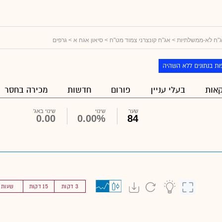
"ח לא-ממשלתיות
>
אג"ח קונצרני צמוד מט"ח
>
סיאון אגח א
> גרפים
ות בנתונים ללא השהיה
אות
בעלי עניין
פורום
חדשות
מכירה בחסר
שער
שינוי
שינוי באג'
0.00
0.00%
84
3 דקות
15 דקות
שעות