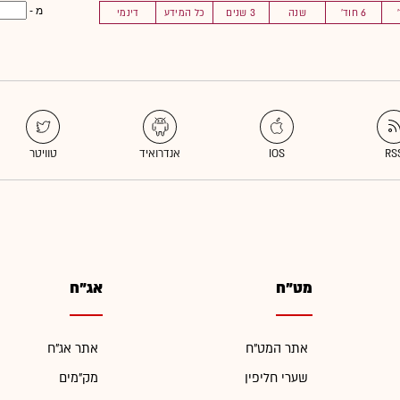
מ -
6 חוד'
שנה
3 שנים
כל המידע
דינמי
מט"ח
אג"ח
אתר המט"ח
אתר אג"ח
שערי חליפין
מק"מים