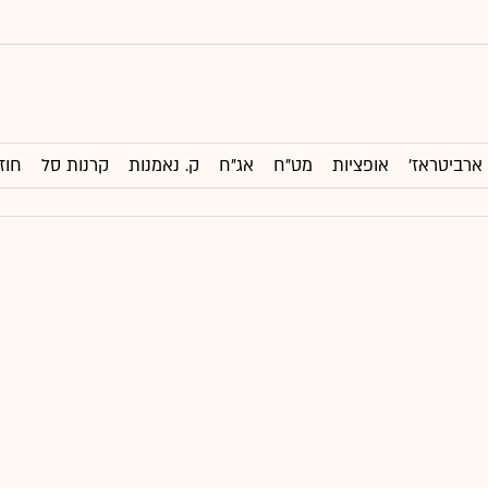
ארביטראז'
אופציות
מט"ח
אג"ח
ק. נאמנות
קרנות סל
חוז