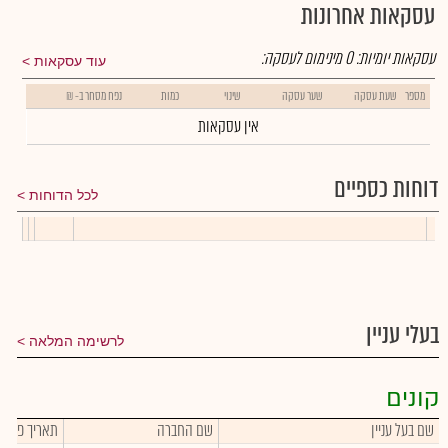
עסקאות אחרונות
עסקאות יומיות:
0
מינימום לעסקה:
עוד עסקאות
מספר
שעת עסקה
שער עסקה
שינוי
כמות
נפח מסחר ב- ₪
אין עסקאות
דוחות כספיים
לכל הדוחות
בעלי עניין
לרשימה המלאה
קונים
שם בעל עניין
שם החברה
תאריך פעול