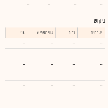
--
--
--
--
ביקוש
שער קניה
כמות
₪ שווי באלפי
שינוי
--
--
--
--
--
--
--
--
--
--
--
--
--
--
--
--
--
--
--
--