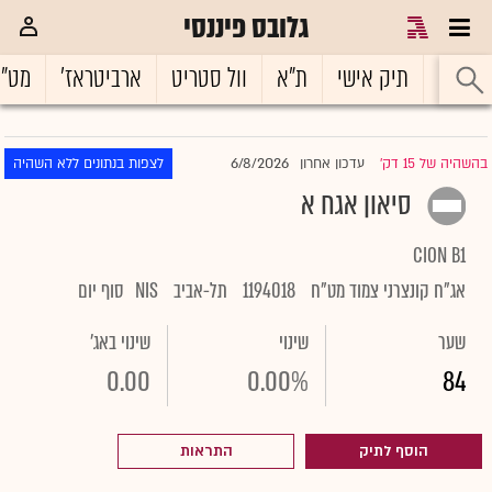
גלובס פיננסי
ראשי
תיק אישי
ת"א
וול סטריט
ארביטראז'
מט"
6/8/2026
בהשהיה של 15 דק'
עדכון אחרון
לצפות בנתונים ללא השהיה
|
סיאון אגח א
CION B1
אג"ח קונצרני צמוד מט"ח
1194018
תל-אביב
NIS
סוף יום
שער
שינוי
שינוי באג'
0.00
0.00%
84
הוסף לתיק
התראות