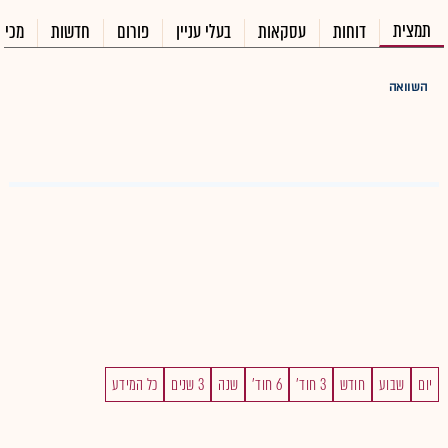
תמצית
דוחות
עסקאות
בעלי עניין
פורום
חדשות
מכיר
השוואה
יום
שבוע
חודש
3 חוד'
6 חוד'
שנה
3 שנים
כל המידע