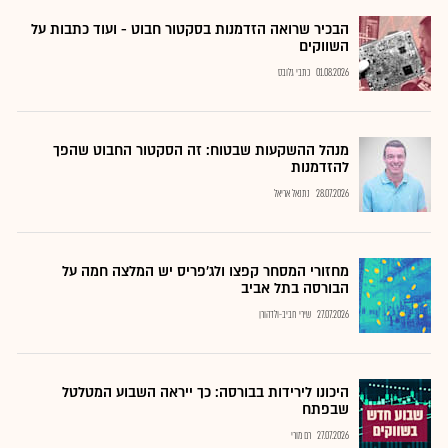
הבכיר שרואה הזדמנות בסקטור חבוט - ועוד כתבות על
השווקים
01.08.2026
כתבי גלובס
מנהל ההשקעות שבטוח: זה הסקטור החבוט שהפך
להזדמנות
28.07.2026
נתנאל אריאל
מחזורי המסחר קפצו ולג'פריס יש המלצה חמה על
הבורסה בתל אביב
27.07.2026
שירי חביב-ולדהורן
היכונו לירידות בבורסה: כך ייראה השבוע המטלטל
שבפתח
27.07.2026
רם מורי