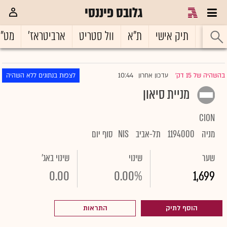
גלובס פיננסי
ראשי
תיק אישי
ת"א
וול סטריט
ארביטראז'
מט"
10:44
בהשהיה של 15 דק'
עדכון אחרון
לצפות בנתונים ללא השהיה
|
מניית סיאון
CION
מניה
1194000
תל-אביב
NIS
סוף יום
שער
שינוי
שינוי באג'
0.00
0.00%
1,699
הוסף לתיק
התראות