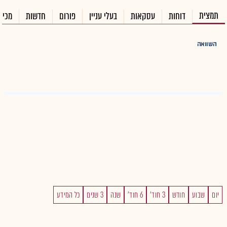
תמצית
דוחות
עסקאות
בעלי עניין
פורום
חדשות
מכיר
השוואה
יום
שבוע
חודש
3 חוד'
6 חוד'
שנה
3 שנים
כל המידע