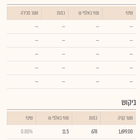
שינוי
₪ שווי באלפי
כמות
שער מכירה
--
--
--
--
--
--
--
--
--
--
--
--
--
--
--
--
--
--
--
--
ביקוש
שער קניה
כמות
₪ שווי באלפי
שינוי
0.00%
11.5
678
1,699.00