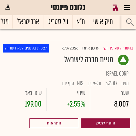
גלובס פיננסי
ראשי
תיק אישי
ת"א
וול סטריט
ארביטראז'
מט"
6/8/2026
בהשהיה של 15 דק'
עדכון אחרון
לצפות בנתונים ללא השהיה
|
מניית חברה לישראל
ISRAEL CORP
מניה
576017
תל-אביב
NIS
סוף יום
שער
שינוי
שינוי באג'
199.00
+2.55%
8,007
הוסף לתיק
התראות