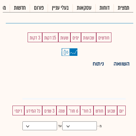
תמצית
דוחות
עסקאות
בעלי עניין
פורום
חדשות
מכי
חודשים
שבועות
ימים
שעות
15 דקות
3 דקות
השוואה
ניתוח
יום
שבוע
חודש
3 חוד'
6 חוד'
שנה
3 שנים
כל המידע
דינמי
מ -
עד