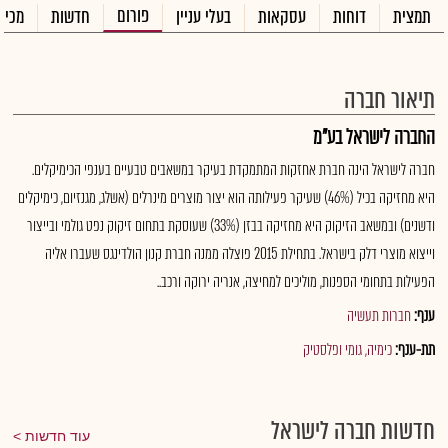
פורום
תמצית
דוחות
עסקאות
בעלי עניין
חדשות
מכיר
תיאור חברה
החברה לישראל בע"מ
חברה לישראל הינה חברת אחזקות המתמקדת בעיקר במשאבים טבעיים בענפי הכימיקלים.
היא מחזיקה בכיל (46%) שעיקר פעילותה הוא יצור מוצרים מינרלים (אשלג, מגנזיום, כימיקלים
ודשנים) ובמשאב הזיקוק היא מחזיקה בבזן (33%) שעוסקת בתחום זיקוק נפט גולמי ובייצור
וייצוא מוצרי דלק בישראל. בתחילת 2015 פוצלה ממנה חברת קנון הולדינגס שעברו אליה
הפעילות בתחומי הספנות, מוליכים למחיצה, אנריה ירוקה ורכב..
ענף:
חברות תעשיה
תת-ענף:
כימיה, גומי ופלסטיק
חדשות חברה לישראל
עוד חדשות