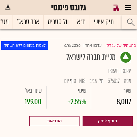
גלובס פיננסי
ראשי
תיק אישי
ת"א
וול סטריט
ארביטראז'
מט"
6/8/2026
בהשהיה של 15 דק'
עדכון אחרון
לצפות בנתונים ללא השהיה
|
מניית חברה לישראל
ISRAEL CORP
מניה
576017
תל-אביב
NIS
סוף יום
שער
שינוי
שינוי באג'
199.00
+2.55%
8,007
הוסף לתיק
התראות