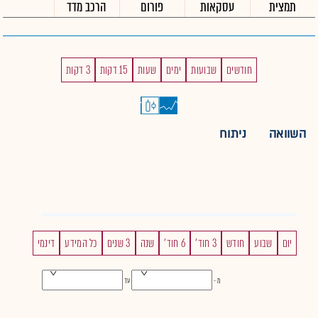
תמצית
עסקאות
פורום
הרכב מדד
חודשים
שבועות
ימים
שעות
15 דקות
3 דקות
השוואה
ניתוח
יום
שבוע
חודש
3 חוד'
6 חוד'
שנה
3 שנים
כל המידע
דינמי
מ -
עד