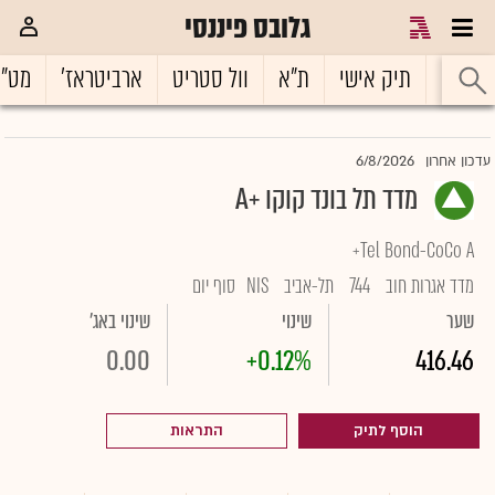
גלובס פיננסי
ראשי
תיק אישי
ת"א
וול סטריט
ארביטראז'
מט"
6/8/2026
עדכון אחרון
מדד תל בונד קוקו +A
Tel Bond-CoCo A+
מדד אגרות חוב
744
תל-אביב
NIS
סוף יום
שער
שינוי
שינוי באג'
0.00
+0.12%
416.46
הוסף לתיק
התראות