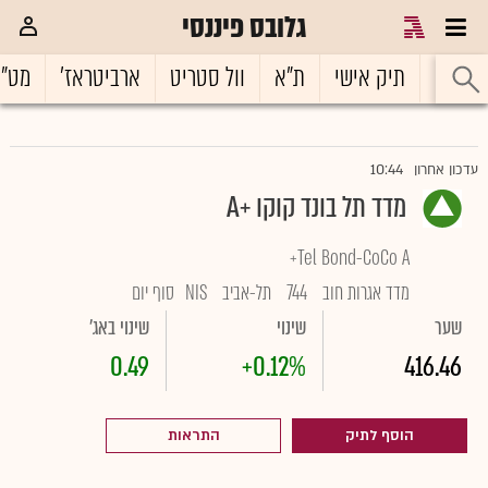
גלובס פיננסי
ראשי
תיק אישי
ת"א
וול סטריט
ארביטראז'
מט"
10:44
עדכון אחרון
מדד תל בונד קוקו +A
Tel Bond-CoCo A+
מדד אגרות חוב
744
תל-אביב
NIS
סוף יום
שער
שינוי
שינוי באג'
0.49
+0.12%
416.46
הוסף לתיק
התראות