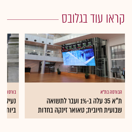
קראו עוד בגלובס
הבורסה בת"א
בורסות עו
ת"א 35 עלה ב-1% ועבר לתשואה
נעילה י
שבועית חיובית; טאואר זינקה בחדות
ביותר 