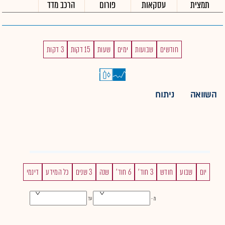
תמצית
עסקאות
פורום
הרכב מדד
חודשים
שבועות
ימים
שעות
15 דקות
3 דקות
השוואה
ניתוח
יום
שבוע
חודש
3 חוד'
6 חוד'
שנה
3 שנים
כל המידע
דינמי
מ -
עד