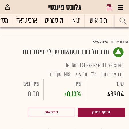
גלובס פיננסי
ראשי
תיק אישי
ת"א
וול סטריט
ארביטראז'
מט"
6/8/2026
עדכון אחרון
מדד תל בונד תשואות שקלי-פיזור רחב
Tel Bond Shekel-Yield Diversified
מדד אגרות חוב
746
תל-אביב
NIS
סוף יום
שער
שינוי
שינוי באג'
0.00
+0.13%
439.04
הוסף לתיק
התראות