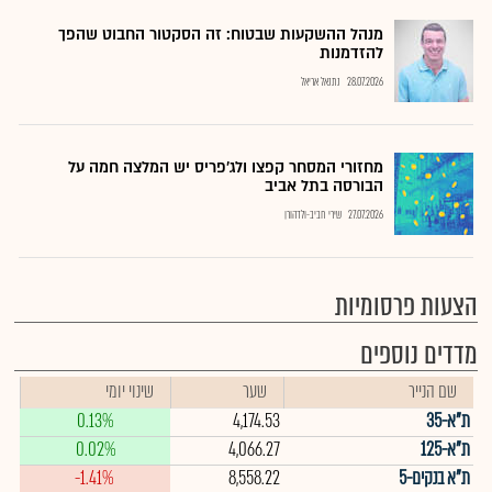
מנהל ההשקעות שבטוח: זה הסקטור החבוט שהפך
להזדמנות
28.07.2026
נתנאל אריאל
מחזורי המסחר קפצו ולג'פריס יש המלצה חמה על
הבורסה בתל אביב
27.07.2026
שירי חביב-ולדהורן
הצעות פרסומיות
מדדים נוספים
שם הנייר
שער
שינוי יומי
ת"א-35
4,174.53
0.13%
ת"א-125
4,066.27
0.02%
ת"א בנקים-5
8,558.22
-1.41%