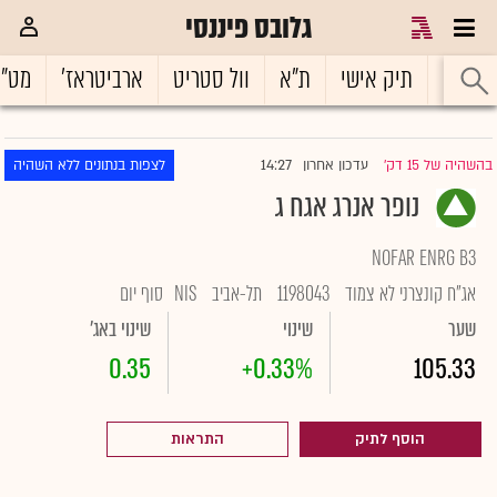
גלובס פיננסי
ראשי
תיק אישי
ת"א
וול סטריט
ארביטראז'
מט"
14:27
בהשהיה של 15 דק'
עדכון אחרון
לצפות בנתונים ללא השהיה
|
נופר אנרג אגח ג
NOFAR ENRG B3
אג"ח קונצרני לא צמוד
1198043
תל-אביב
NIS
סוף יום
שער
שינוי
שינוי באג'
0.35
+0.33%
105.33
הוסף לתיק
התראות