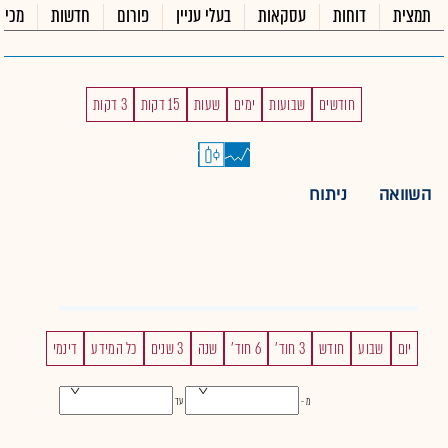
תמצית
דוחות
עסקאות
בעלי עניין
פורום
חדשות
מכיר
חודשים
שבועות
ימים
שעות
15 דקות
3 דקות
השוואה
ניתוח
יום
שבוע
חודש
3 חוד'
6 חוד'
שנה
3 שנים
כל המידע
דינמי
מ -
עד