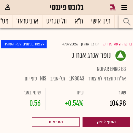
גלובס פיננסי
ראשי
תיק אישי
ת"א
וול סטריט
ארביטראז'
מט"
4/8/2026
בהשהיה של 15 דק'
עדכון אחרון
לצפות בנתונים ללא השהיה
|
נופר אנרג אגח ג
NOFAR ENRG B3
אג"ח קונצרני לא צמוד
1198043
תל-אביב
NIS
סוף יום
שער
שינוי
שינוי באג'
0.56
+0.54%
104.98
הוסף לתיק
התראות