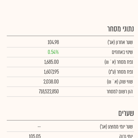
נתוני מסחר
שער אחרון
(אג')
104.98
שינוי באחוזים
0.54%
נפח מסחר
(א` ₪)
1,685.00
נפח מסחר
(ע"נ)
1,607,195
שווי שוק
(א` ₪)
2,038.00
הון רשום למסחר
718,522,850
שערים
שער יומי ממוצע
(אג')
--
יומי גבוה
105.05