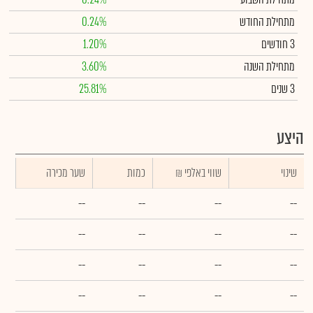
מתחילת החודש
0.24%
3 חודשים
1.20%
מתחילת השנה
3.60%
3 שנים
25.81%
היצע
שינוי
₪ שווי באלפי
כמות
שער מכירה
--
--
--
--
--
--
--
--
--
--
--
--
--
--
--
--