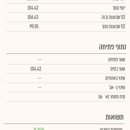
יומי נמוך
104.42
52 שבועות גבוה
106.43
52 שבועות נמוך
99.35
נתוני פתיחה
שער פתיחה
--
שער בסיס
104.42
שינוי באחוזים
--
שינוי
ב- אג'
--
נפח מסחר
(א` ₪)
תשואות
מתחילת השבוע
0.24%