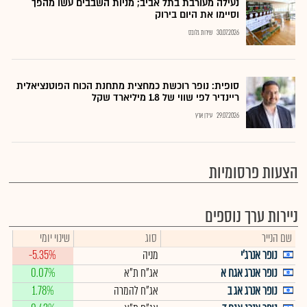
נעילה מעורבת בתל אביב; מניות השבבים עשו מהפך
וסיימו את היום בירוק
30.07.2026
שירות גלובס
סופית: נופר רוכשת כמחצית מתחנת הכוח הפוטנציאלית
ריינדיר לפי שווי של 1.8 מיליארד שקל
29.07.2026
עידן ארץ
הצעות פרסומיות
ניירות ערך נוספים
שם הנייר
סוג
שינוי יומי
נופר אנרג'י
מניה
-5.35%
נופר אנרג אגח א
אג"ח ת"א
0.07%
נופר אנרג אג ב
אג"ח להמרה
1.78%