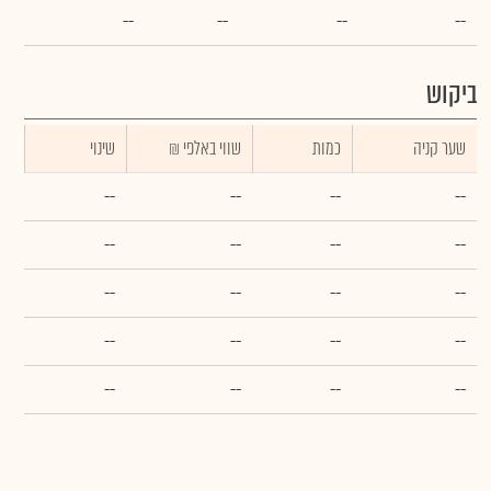
--
--
--
--
ביקוש
שער קניה
כמות
₪ שווי באלפי
שינוי
--
--
--
--
--
--
--
--
--
--
--
--
--
--
--
--
--
--
--
--