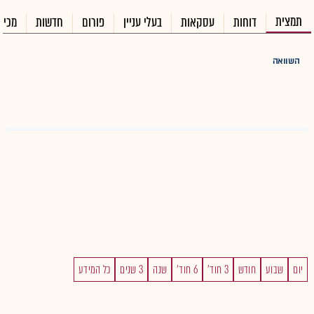
תמצית
דוחות
עסקאות
בעלי עניין
פורום
חדשות
מכיר
השוואה
יום
שבוע
חודש
3 חוד'
6 חוד'
שנה
3 שנים
כל המידע