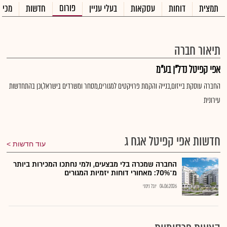
פורום
תמצית
דוחות
עסקאות
בעלי עניין
חדשות
מכיר
תיאור חברה
אפי קפיטל נדל"ן בע"מ
החברה עוסקת בייזום,בנייה והקמת פרויקטים למגורים,מסחר ומשרדים בישראל,וכן בהתחדשות
עירונית
חדשות אפי קפיטל אגח ג
עוד חדשות
החברה שמכרה בלי מבצעים, ולמי נחתכו המכירות ביותר
מ־70%: מאחורי דוחות יזמיות המגורים
04.06.2026
יובל ניסני