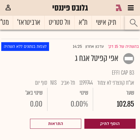
גלובס פיננסי
ראשי
תיק אישי
ת"א
וול סטריט
ארביטראז'
מט"
14:25
בהשהיה של 15 דק'
עדכון אחרון
לצפות בנתונים ללא השהיה
|
אפי קפיטל אגח ג
EFFI CAP B3
אג"ח קונצרני לא צמוד
1199744
תל-אביב
NIS
סוף יום
שער
שינוי
שינוי באג'
0.00
0.00%
102.85
הוסף לתיק
התראות