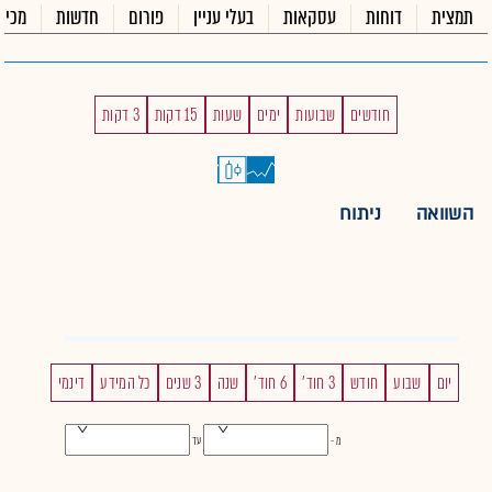
תמצית
דוחות
עסקאות
בעלי עניין
פורום
חדשות
מכיר
חודשים
שבועות
ימים
שעות
15 דקות
3 דקות
השוואה
ניתוח
יום
שבוע
חודש
3 חוד'
6 חוד'
שנה
3 שנים
כל המידע
דינמי
מ -
עד