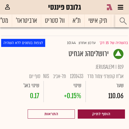
גלובס פיננסי
ראשי
תיק אישי
ת"א
וול סטריט
ארביטראז'
מט"
10:44
בהשהיה של 15 דק'
עדכון אחרון
לצפות בנתונים ללא השהיה
|
ירושליםהנ אגחיט
JERUSALEM I B19
אג"ח קונצרני צמוד מדד
1201433
תל-אביב
NIS
סוף יום
שער
שינוי
שינוי באג'
0.17
+0.15%
110.06
הוסף לתיק
התראות