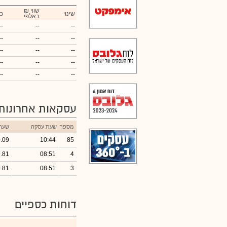
₪ שווי
שינוי
כ
באלפי
--
--
--
--
--
--
--
--
--
--
--
--
--
--
--
עסקאות אחרונות
מספר
שעת עסקה
שער
.09
10:44
85
.81
08:51
4
.81
08:51
3
דוחות כספיים