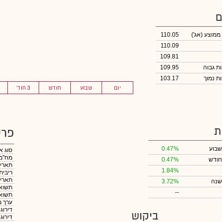
ם
 ממוצע
(אג')
110.05
110.09
109.81
109.95
103.17
יום
שבוע
חודש
3 חוד'
ת
פרט
שבוע
0.47%
סוג א
מח"מ
חודש
0.47%
תאריך
1.84%
ריבית
תאריך
שנה
3.72%
תשואה
--
תשואה
ערך מ
דירוג
ביקוש
דירוג