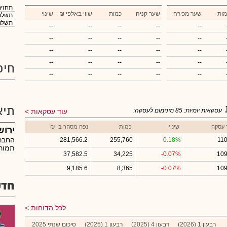
תחזית
מות
שער מכירה
שער קניה
כמות
₪ שווי באלפי
שינוי
תשלום
תשלום
--
--
--
--
--
--
--
--
--
--
--
--
--
--
--
--
--
--
--
--
חיפ
--
--
--
--
--
תיא
עסקאות יומיות:
85
מינימום לעסקה:
עוד עסקאות
 עסקה
שינוי
כמות
נפח מסחר ב- ₪
ירושל
החברה
281,566.2
255,760
0.18%
110
תמורת
37,582.5
34,225
-0.07%
109
9,185.6
8,365
-0.07%
109
חדש
לכל הדוחות
רבעון 1 (2026)
רבעון 4 (2025)
רבעון 1 (2025)
סיכום שנתי 2025