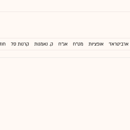
ארביטראז'
אופציות
מט"ח
אג"ח
ק. נאמנות
קרנות סל
חוז