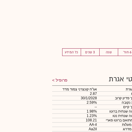
6 חוד'
שנה
3 שנים
כל המידע
י אגרת
פרופיל
גרת
אג"ח קונצרני צמוד מדד
2.87
 פדיון קרוב
30/1/2028
 נקובה
2.59%
 קיים
--
 שנתית ברוטו
1.98%
 שנתית נטו
1.23%
תואם ברוטו פארי
108.21
 מעלות
AA-il
 מדרוג
Aa2il