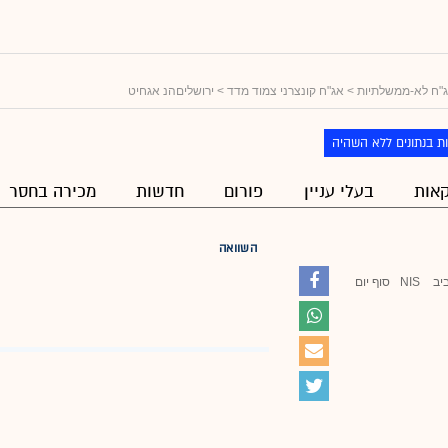
"ח לא-ממשלתיות
>
אג"ח קונצרני צמוד מדד
> ירושליםהנ אגחיט
ת בנתונים ללא השהיה
אות
בעלי עניין
פורום
חדשות
מכירה בחסר
השוואה
יב
NIS
סוף יום