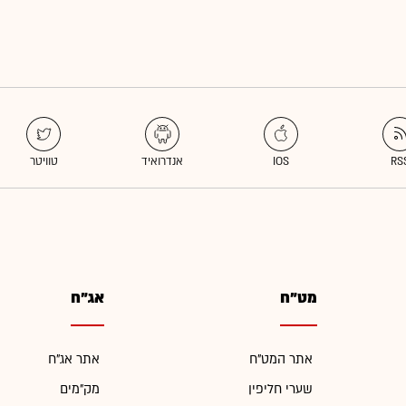
מט"ח
אג"ח
אתר המט"ח
אתר אג"ח
שערי חליפין
מק"מים