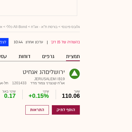
גלובס פיננסי
>
בורסת ת"א - אג"ח
>
All-Bond כללי
>
אג
10:44
בהשהיה של 15 דק'
עדכון אחרון
לצפו
|
תמצית
גרפים
דוחות
עסק
ירושליםהנ אגחיט
JERUSALEM I B19
אג"ח קונצרני צמוד מדד
1201433
תל-אב
שער
שינוי
שינוי באג'
0.17
+0.15%
110.06
הוסף לתיק
התראות