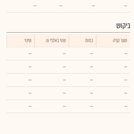
--
--
--
--
ביקוש
שער קניה
כמות
₪ שווי באלפי
שינוי
--
--
--
--
--
--
--
--
--
--
--
--
--
--
--
--
--
--
--
--