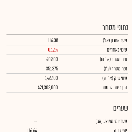
נתוני מסחר
שער אחרון
(אג')
116.38
שינוי באחוזים
-0.12%
נפח מסחר
(א` ₪)
409.00
נפח מסחר
(ע"נ)
351,375
שווי שוק
(א` ₪)
1,467.00
הון רשום למסחר
421,303,000
שערים
שער יומי ממוצע
(אג')
--
יומי גבוה
116.64