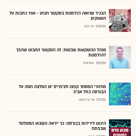
הבכיר שרואה הזדמנות בסקטור חבוט - ועוד כתבות על
השווקים
01.08.2026
כתבי גלובס
מנהל ההשקעות שבטוח: זה הסקטור החבוט שהפך
להזדמנות
28.07.2026
נתנאל אריאל
מחזורי המסחר קפצו ולג'פריס יש המלצה חמה על
הבורסה בתל אביב
27.07.2026
שירי חביב-ולדהורן
היכונו לירידות בבורסה: כך ייראה השבוע המטלטל
שבפתח