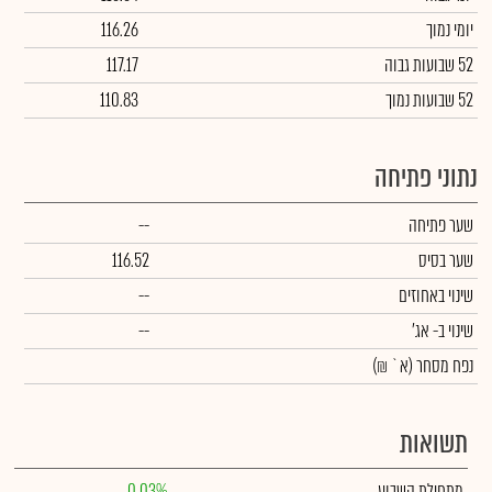
יומי נמוך
116.26
52 שבועות גבוה
117.17
52 שבועות נמוך
110.83
נתוני פתיחה
שער פתיחה
--
שער בסיס
116.52
שינוי באחוזים
--
שינוי
ב- אג'
--
נפח מסחר
(א` ₪)
תשואות
מתחילת השבוע
0.03%