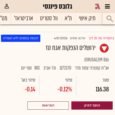
גלובס פיננסי
ראשי
תיק אישי
ת"א
וול סטריט
ארביטראז'
מט"
4/8/2026
בהשהיה של 15 דק'
עדכון אחרון
לצפות בנתונים ללא השהיה
|
ירושלים הנפקות אגח טז
JERUSALEM B16
אג"ח קונצרני צמוד מדד
1172170
תל-אביב
NIS
סוף יום
שער
שינוי
שינוי באג'
-0.14
-0.12%
116.38
הוסף לתיק
התראות