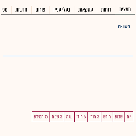
תמצית
דוחות
עסקאות
בעלי עניין
פורום
חדשות
מכיר
השוואה
יום
שבוע
חודש
3 חוד'
6 חוד'
שנה
3 שנים
כל המידע