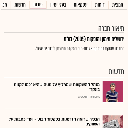
פורום
תמצית
דוחות
עסקאות
בעלי עניין
חדשות
מכיר
תיאור חברה
ירושלים מימון והנפקות (2005) בע"מ
החברה עוסקת בהנפקת איגרות-חוב והפקדת תמורתן ב"בנק ירושלים".
חדשות
מנהל ההשקעות שממליץ על מניה שהיא "כמו לקנות
בונקר"
04.08.2026
נתנאל אריאל
הבכיר שרואה הזדמנות בסקטור חבוט - ועוד כתבות על
השווקים