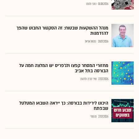
01.08.2026
כתבי גלובס
מנהל ההשקעות שבטוח: זה הסקטור החבוט שהפך
להזדמנות
28.07.2026
נתנאל אריאל
מחזורי המסחר קפצו ולג'פריס יש המלצה חמה על
הבורסה בתל אביב
27.07.2026
שירי חביב-ולדהורן
היכונו לירידות בבורסה: כך ייראה השבוע המטלטל
שבפתח
27.07.2026
רם מורי