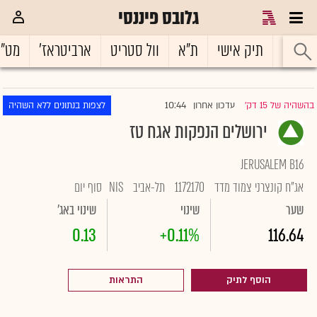
גלובס פיננסי
ראשי
תיק אישי
ת"א
וול סטריט
ארביטראז'
מט"
10:44
בהשהיה של 15 דק'
עדכון אחרון
לצפות בנתונים ללא השהיה
|
ירושלים הנפקות אגח טז
JERUSALEM B16
אג"ח קונצרני צמוד מדד
1172170
תל-אביב
NIS
סוף יום
שער
שינוי
שינוי באג'
0.13
+0.11%
116.64
הוסף לתיק
התראות