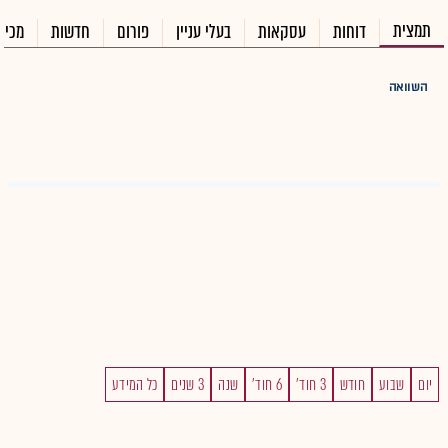
תמצית
דוחות
עסקאות
בעלי עניין
פורום
חדשות
מכיר
השוואה
יום
שבוע
חודש
3 חוד'
6 חוד'
שנה
3 שנים
כל המידע