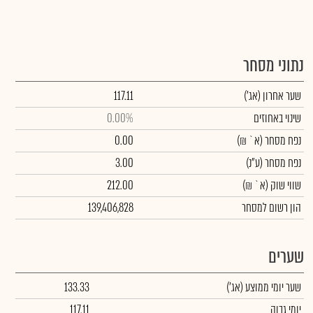
נתוני מסחר
שער אחרון
(אג')
117.11
שינוי באחוזים
0.00%
נפח מסחר
(א` ₪)
0.00
נפח מסחר
(ע"נ)
3.00
שווי שוק
(א` ₪)
212.00
הון רשום למסחר
139,406,828
שערים
שער יומי ממוצע
(אג')
133.33
יומי גבוה
117.11