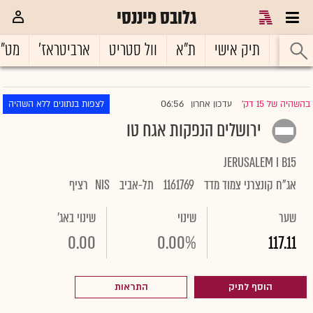
גלובס פיננסי
ראשי
תיק אישי
ת"א
וול סטריט
ארביטראז'
מט"
06:56
בהשהיה של 15 דק'
עדכון אחרון
לצפות בנתונים ללא השהיה
|
ירושלים הנפקות אגח טו
JERUSALEM I B15
אג"ח קונצרני צמוד מדד
1161769
תל-אביב
NIS
רציף
שער
שינוי
שינוי באג'
0.00
0.00%
117.11
הוסף לתיק
התראות