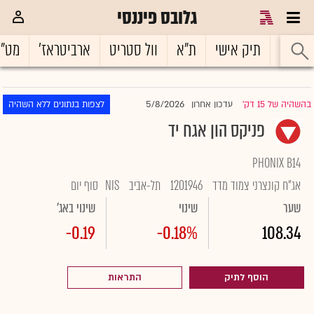
גלובס פיננסי
ראשי
תיק אישי
ת"א
וול סטריט
ארביטראז'
מט"
5/8/2026
בהשהיה של 15 דק'
עדכון אחרון
לצפות בנתונים ללא השהיה
|
פניקס הון אגח יד
PHONIX B14
אג"ח קונצרני צמוד מדד
1201946
תל-אביב
NIS
סוף יום
שער
שינוי
שינוי באג'
-0.19
-0.18%
108.34
הוסף לתיק
התראות