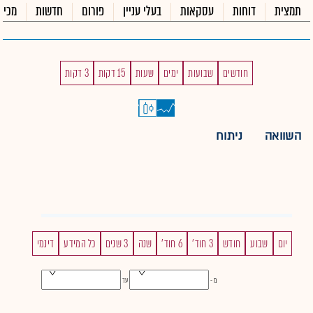
תמצית
דוחות
עסקאות
בעלי עניין
פורום
חדשות
מכיר
חודשים
שבועות
ימים
שעות
15 דקות
3 דקות
השוואה
ניתוח
יום
שבוע
חודש
3 חוד'
6 חוד'
שנה
3 שנים
כל המידע
דינמי
מ -
עד