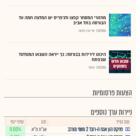
מחזורי המסחר קפצו ולג'פריס יש המלצה חמה על
הבורסה בתל אביב
27.07.2026
שירי חביב-ולדהורן
היכונו לירידות בבורסה: כך ייראה השבוע המטלטל
שבפתח
27.07.2026
רם מורי
הצעות פרסומיות
ניירות ערך נוספים
שם הנייר
סוג
שינוי יומי
פניקס הון אגח ה-רובד 2 משני מורכב
אג"ח ת"א
0.00%