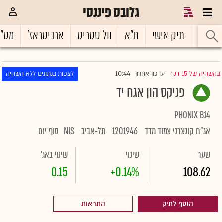
גלובס פיננסי
ראשי
תיק אישי
ת"א
וול סטריט
ארביטראז'
מט"
10:44
בהשהיה של 15 דק'
עדכון אחרון
לצפות בנתונים ללא השהיה
|
פניקס הון אגח יד
PHONIX B14
אג"ח קונצרני צמוד מדד
1201946
תל-אביב
NIS
סוף יום
שער
שינוי
שינוי באג'
0.15
+0.14%
108.62
הוסף לתיק
התראות