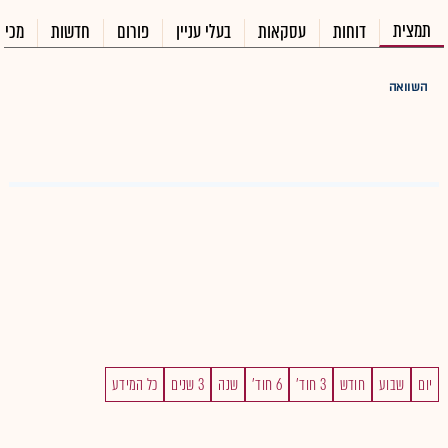
תמצית
דוחות
עסקאות
בעלי עניין
פורום
חדשות
מכיר
השוואה
יום
שבוע
חודש
3 חוד'
6 חוד'
שנה
3 שנים
כל המידע