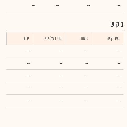
--
--
--
--
ביקוש
שער קניה
כמות
₪ שווי באלפי
שינוי
--
--
--
--
--
--
--
--
--
--
--
--
--
--
--
--
--
--
--
--