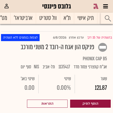
גלובס פיננסי
ראשי
תיק אישי
ת"א
וול סטריט
ארביטראז'
מט"
6/8/2026
בהשהיה של 15 דק'
עדכון אחרון
לצפות בנתונים ללא השהיה
|
פניקס הון אגח ה-רובד 2 משני מורכב
PHONIX CAP B5
אג"ח קונצרני צמוד מדד
1135417
תל-אביב
NIS
סוף יום
שער
שינוי
שינוי באג'
0.00
0.00%
121.87
הוסף לתיק
התראות