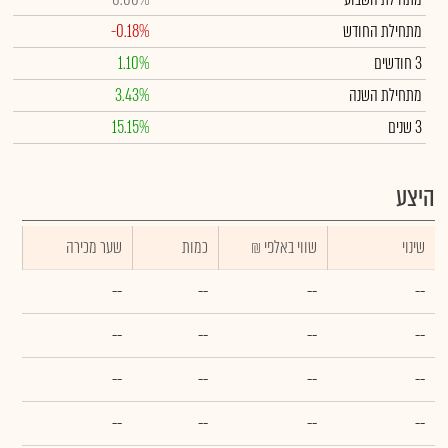
מתחילת החודש
-0.18%
3 חודשים
1.10%
מתחילת השנה
3.43%
3 שנים
15.15%
היצע
שינוי
₪ שווי באלפי
כמות
שער מכירה
--
--
--
--
--
--
--
--
--
--
--
--
--
--
--
--