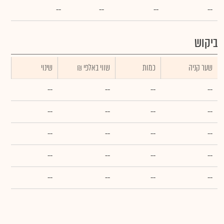
--
--
--
--
ביקוש
שער קניה
כמות
₪ שווי באלפי
שינוי
--
--
--
--
--
--
--
--
--
--
--
--
--
--
--
--
--
--
--
--