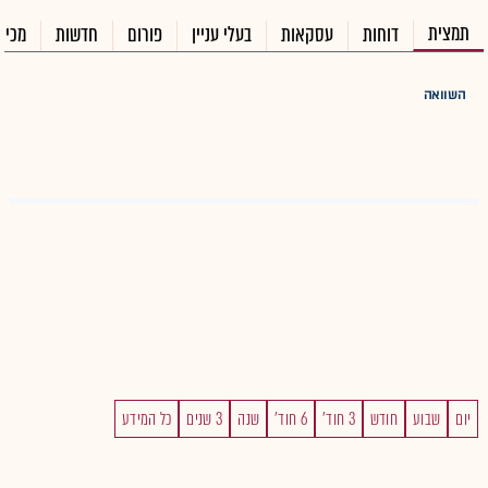
תמצית
דוחות
עסקאות
בעלי עניין
פורום
חדשות
מכיר
השוואה
יום
שבוע
חודש
3 חוד'
6 חוד'
שנה
3 שנים
כל המידע