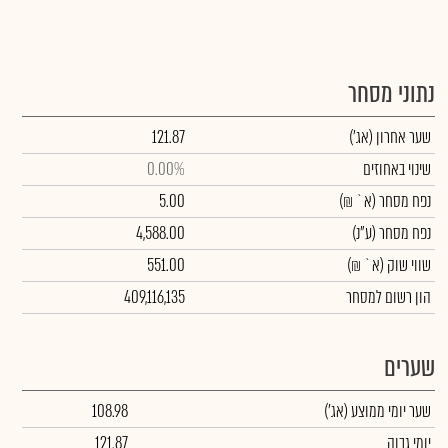
נתוני מסחר
שער אחרון
(אג')
121.87
שינוי באחוזים
0.00%
נפח מסחר
(א` ₪)
5.00
נפח מסחר
(ע"נ)
4,588.00
שווי שוק
(א` ₪)
551.00
הון רשום למסחר
409,116,135
שערים
שער יומי ממוצע
(אג')
108.98
יומי גבוה
121.87