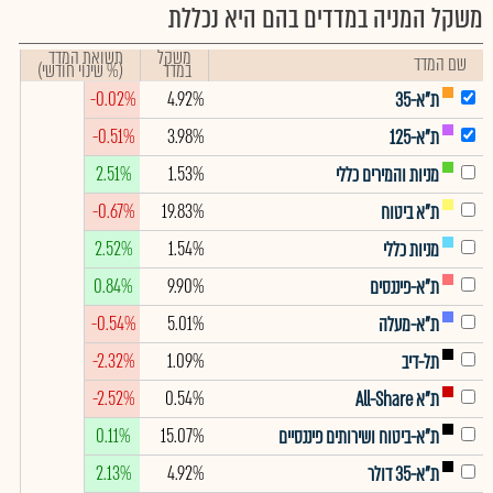
משקל המניה במדדים בהם היא נכללת
משקל
תשואת המדד
שם המדד
במדד
(% שינוי חודשי)
-0.02%
4.92%
ת"א-35
-0.51%
3.98%
ת"א-125
2.51%
1.53%
מניות והמירים כללי
-0.67%
19.83%
ת"א ביטוח
2.52%
1.54%
מניות כללי
0.84%
9.90%
ת"א-פיננסים
-0.54%
5.01%
ת"א-מעלה
-2.32%
1.09%
תל-דיב
-2.52%
0.54%
ת"א All-Share
0.11%
15.07%
ת"א-ביטוח ושירותים פיננסיים
2.13%
4.92%
ת"א-35 דולר