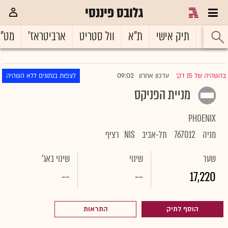
גלובס פיננסי
ראשי
תיק אישי
ת"א
וול סטריט
ארביטראז'
מט"
09:02
בהשהיה של 15 דק'
עדכון אחרון
לצפות בנתונים ללא השהיה
|
מניית הפניקס
PHOENIX
מניה
767012
תל-אביב
NIS
רציף
שער
שינוי
שינוי באג'
--
--
17,220
הוסף לתיק
התראות