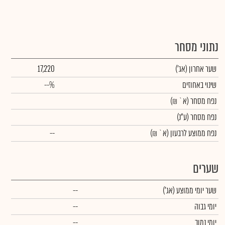
נתוני מסחר
שער אחרון
(אג')
17,220
שינוי באחוזים
--%
נפח מסחר
(א` ₪)
נפח מסחר
(ע"נ)
נפח ממוצע לרבעון (א` ₪)
--
שערים
שער יומי ממוצע
(אג')
--
יומי גבוה
--
יומי נמוך
--