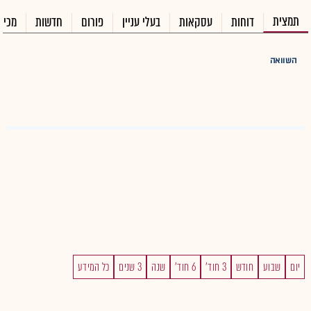
תמצית
דוחות
עסקאות
בעלי עניין
פורום
חדשות
מכיר
השוואה
יום
שבוע
חודש
3 חוד'
6 חוד'
שנה
3 שנים
כל המידע