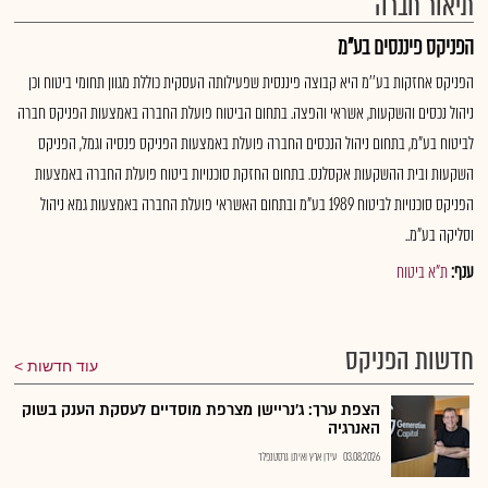
תיאור חברה
הפניקס פיננסים בע"מ
הפניקס אחזקות בע''מ היא קבוצה פיננסית שפעילותה העסקית כוללת מגוון תחומי ביטוח וכן
ניהול נכסים והשקעות, אשראי והפצה. בתחום הביטוח פועלת החברה באמצעות הפניקס חברה
לביטוח בע"מ, בתחום ניהול הנכסים החברה פועלת באמצעות הפניקס פנסיה וגמל, הפניקס
השקעות ובית ההשקעות אקסלנס. בתחום החזקת סוכנויות ביטוח פועלת החברה באמצעות
הפניקס סוכנויות לביטוח 1989 בע"מ ובתחום האשראי פועלת החברה באמצעות גמא ניהול
וסליקה בע"מ..
ענף:
ת"א ביטוח
חדשות הפניקס
עוד חדשות
הצפת ערך: ג'נריישן מצרפת מוסדיים לעסקת הענק בשוק
האנרגיה
03.08.2026
עידן ארץ ואיתן גרסטנפלד