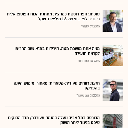
סופית: נופר רוכשת כמחצית מתחנת הכוח הפוטנציאלית
ריינדיר לפי שווי של 1.8 מיליארד שקל
29.07.2026
עידן ארץ
מניה אחת מושכת מטה: הירידות בת"א שוב החריפו
לקראת הנעילה
28.07.2026
שירות גלובס
חגיגת רווחים סעודית-קטארית: מאחורי מימוש הענק
בהפניקס
28.07.2026
איתן גרסטנפלד
הבורסה בתל אביב ננעלה במגמה מעורבת; מדד הבנקים
טיפס בניגוד ליתר השוק