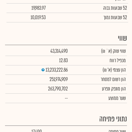
52 שבועות גבוה
19,983.97
52 שבועות נמוך
10,019.53
שווי
שווי שוק
(א` ₪)
43,314,490
מכפיל רווח
12.83
הון עצמי
(א' ₪)
13,233,222.86
הון רשום למסחר
251,974,909
הון מונפק ונפרע
263,790,702
שער ממוצע
--
נתוני פתיחה
שער פתיחה
17,400