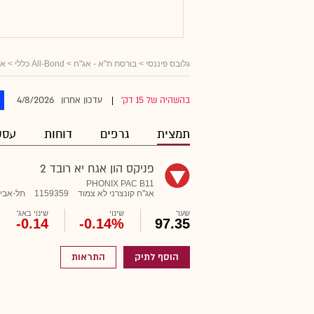
גלובס פיננסי
>
בורסת ת"א - אג"ח
>
All-Bond כללי
>
אג
4/8/2026
בהשהיה של 15 דק'
עדכון אחרון
|
תמצית
גרפים
דוחות
עסק
פניקס הון אגח יא רובד 2
PHONIX PAC B11
אג"ח קונצרני לא צמוד
1159359
תל-אבי
שער
שינוי
שינוי באג'
-0.14
-0.14%
97.35
הוסף לתיק
התראות