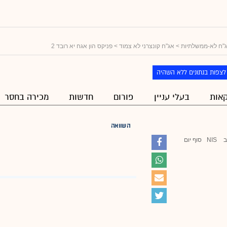
"ח לא-ממשלתיות
>
אג"ח קונצרני לא צמוד
> פניקס הון אגח יא רובד 2
לצפות בנתונים ללא השהיה
אות
בעלי עניין
פורום
חדשות
מכירה בחסר
השוואה
ב
NIS
סוף יום