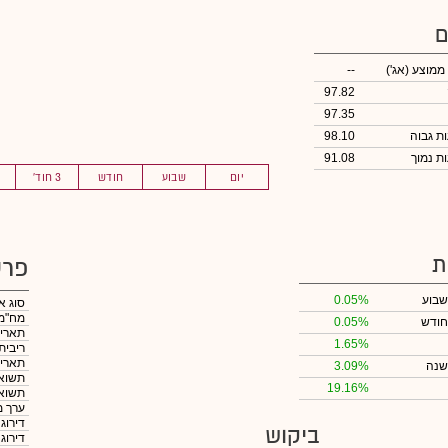
ם
 ממוצע
(אג')
--
97.82
97.35
98.10
91.08
יום
שבוע
חודש
3 חוד'
ת
פרט
שבוע
0.05%
סוג א
מח"מ
חודש
0.05%
תאריך
1.65%
ריבית
תאריך
שנה
3.09%
תשואה
19.16%
תשואה
ערך מ
דירוג
ביקוש
דירוג