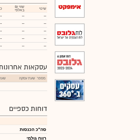
₪ שווי
שינוי
כ
באלפי
--
--
--
--
--
--
--
--
--
--
--
--
--
--
--
עסקאות אחרונות
מספר
שעת עסקה
שער
דוחות כספיים
סה"כ הכנסות
רווח גולמי