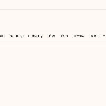
ארביטראז'
אופציות
מט"ח
אג"ח
ק. נאמנות
קרנות סל
חוז