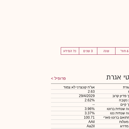
6 חוד'
שנה
3 שנים
כל המידע
י אגרת
פרופיל
גרת
אג"ח קונצרני לא צמוד
2.63
 פדיון קרוב
29/4/2029
 נקובה
2.62%
 קיים
--
 שנתית ברוטו
3.96%
 שנתית נטו
3.37%
תואם ברוטו פארי
100.71
 מעלות
AAil
 מדרוג
Aa2il