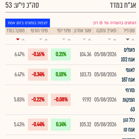
אג"ח במדד
סה"כ ני"ע: 53
הנתונים בהשהיה של 15 דק׳
לצפות בנתונים בזמן אמת
שם נייר
תאריך עסקה
שער אחרון
שינוי יומי
שינוי חודשי
משקל במדד
תי
פועלים
6.47%
-0.16%
0.21%
104.36
05/08/2026
אגח 102
לאומי
6.47%
-0.34%
0.10%
103.73
05/08/2026
אגח 187
מזרחי
5.83%
-0.22%
-0.08%
97.92
05/08/2026
הנפקות
63
כלל הון
5.43%
-0.44%
0.14%
105.32
05/08/2026
אגח טו