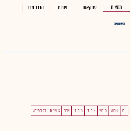
תמצית
עסקאות
פורום
הרכב מדד
השוואה
יום
שבוע
חודש
3 חוד'
6 חוד'
שנה
3 שנים
כל המידע