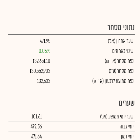
נתוני מסחר
שער אחרון
(אג')
471.95
שינוי באחוזים
0.06%
נפח מסחר
(א` ₪)
132,651.10
נפח מסחר
(ע"נ)
130,552,902
נפח ממוצע לרבעון (א` ₪)
132,632
שערים
שער יומי ממוצע
(אג')
101.61
יומי גבוה
472.56
יומי נמוך
471.64