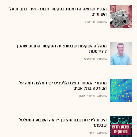
הבכיר שרואה הזדמנות בסקטור חבוט - ועוד כתבות על
השווקים
01.08.2026
כתבי גלובס
מנהל ההשקעות שבטוח: זה הסקטור החבוט שהפך
להזדמנות
28.07.2026
נתנאל אריאל
מחזורי המסחר קפצו ולג'פריס יש המלצה חמה על
הבורסה בתל אביב
27.07.2026
שירי חביב-ולדהורן
היכונו לירידות בבורסה: כך ייראה השבוע המטלטל
שבפתח
27.07.2026
רם מורי