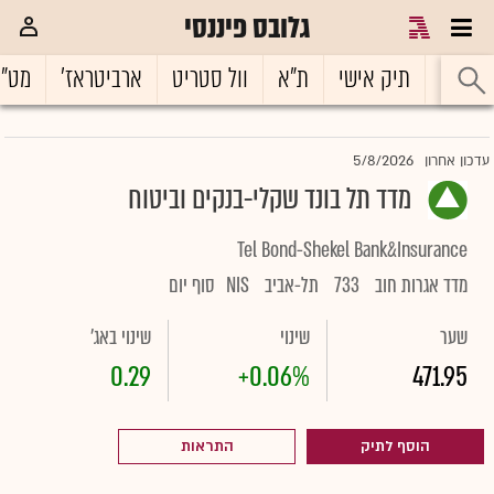
גלובס פיננסי
ראשי
תיק אישי
ת"א
וול סטריט
ארביטראז'
מט"
5/8/2026
עדכון אחרון
מדד תל בונד שקלי-בנקים וביטוח
Tel Bond-Shekel Bank&Insurance
מדד אגרות חוב
733
תל-אביב
NIS
סוף יום
שער
שינוי
שינוי באג'
0.29
+0.06%
471.95
הוסף לתיק
התראות