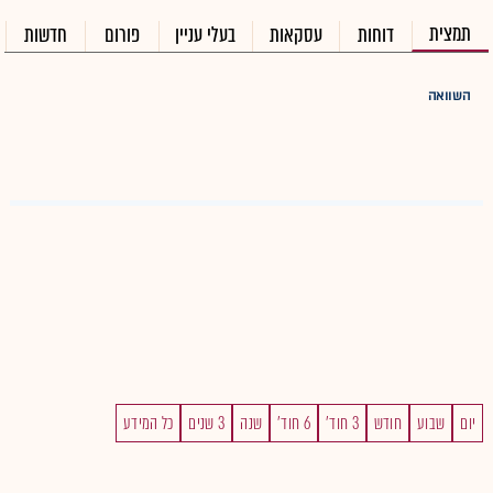
תמצית
דוחות
עסקאות
בעלי עניין
פורום
חדשות
השוואה
יום
שבוע
חודש
3 חוד'
6 חוד'
שנה
3 שנים
כל המידע