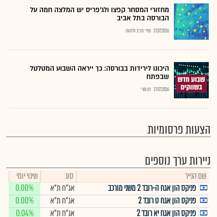
מחזורי המסחר קפצו ולג'פריס יש המלצה חמה על
הבורסה בתל אביב
27.07.2026
שירי חביב-ולדהורן
היכונו לירידות בבורסה: כך ייראה השבוע המטלטל
שבפתח
27.07.2026
רם מורי
הצעות פרסומיות
ניירות ערך נוספים
שם הנייר
סוג
שינוי יומי
פניקס הון אגח ה-רובד 2 משני מורכב
אג"ח ת"א
0.00%
פניקס הון אגח ט רובד 2
אג"ח ת"א
0.00%
פניקס הון אגח יא רובד 2
אג"ח ת"א
0.04%