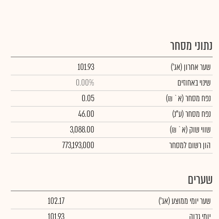
נתוני מסחר
שער אחרון
(אג')
101.93
שינוי באחוזים
0.00%
נפח מסחר
(א` ₪)
0.05
נפח מסחר
(ע"נ)
46.00
שווי שוק
(א` ₪)
3,088.00
הון רשום למסחר
773,193,000
שערים
שער יומי ממוצע
(אג')
102.17
יומי גבוה
101.93