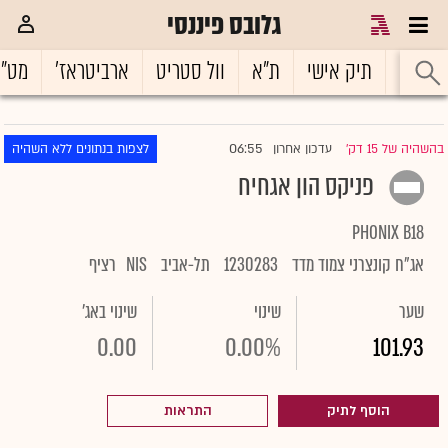
גלובס פיננסי
ראשי
תיק אישי
ת"א
וול סטריט
ארביטראז'
מט"
06:55
בהשהיה של 15 דק'
עדכון אחרון
לצפות בנתונים ללא השהיה
|
פניקס הון אגחיח
PHONIX B18
אג"ח קונצרני צמוד מדד
1230283
תל-אביב
NIS
רציף
שער
שינוי
שינוי באג'
0.00
0.00%
101.93
הוסף לתיק
התראות